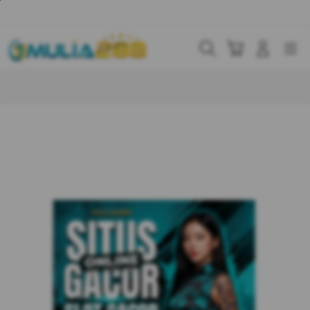
Skip
to
content
Cari
Troli
Login
Navigation
Close menu
Buka Info Lebih Lanjut