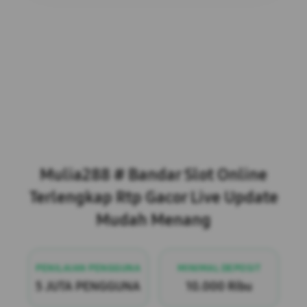
Layer Popup Close
Close
?
Mulia288 # Bandar Slot Online
Terlengkap Rtp Gacor Live Update
Mudah Menang
PENILAIAN PENGGUNA
MINIMAL DEPOSIT
5 JUTA PENGGUNA
10.000 Ribu