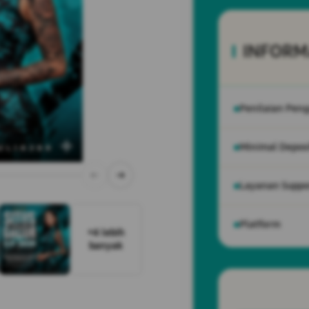
INFORMA
Penilaian Pen
Minimal Depos
Sebelumnya
Berikutnya
Layanan Suppo
Platform
+4 lebih
banyak