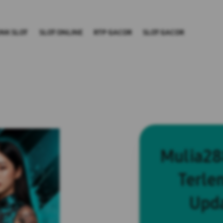
INK SLOT
SLOT ONLINE
RTP GACOR
SLOT GACOR
Mulia28
Terle
Upd