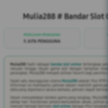
Mulia288 # Bandar Slot
PENILAIAN PENGGUNA
5 JUTA PENGGUNA
Mulia288
hadir sebagai
bandar slot online
terlengkap yan
ratusan hingga ribuan game slot dengan tampilan mode
perangkat, Mulia288 menjadi pilihan favorit bagi pecin
Salah satu keunggulan utama
Mulia288
adalah fitur RTP 
Informasi ini membantu pemain dalam memilih game yan
data yang diperbarui secara berkala, pemain dapat berma
Selain menyediakan koleksi game yang lengkap, Mulia288 
setiap hari. Kombinasi antara kemudahan akses, pilihan
mencari tempat bermain
slot online
dengan fitur lengkap