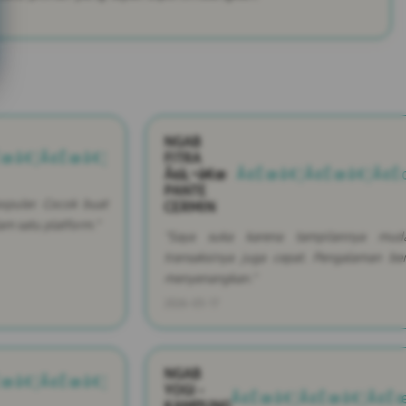
NGAB
Ëœâ€¦Ã¢Ëœâ€¦
FITRA
Ã¢â‚¬â€œ
Ã¢Ëœâ€¦Ã¢Ëœâ€¦Ã¢Ë
PANTE
populer. Cocok buat
CERMIN
m satu platform."
"Saya suka karena tampilannya mud
transaksinya juga cepat. Pengalaman ber
menyenangkan."
2026-03-17
NGAB
Ëœâ€¦Ã¢Ëœâ€¦
YOGI -
Ã¢Ëœâ€¦Ã¢Ëœâ€¦Ã¢Ëœ