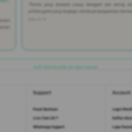
œâ€¦
"Promo yang tersedia cukup beragam dan sering dip
pilihan game yang lengkap, membuat pengalaman bermai
2026-03-19
Pemain
ainan
Ã‚Â© 2026 Mulia288. All rights reserved.
Support
Account
Pusat Bantuan
Login Mem
Live Chat 24/7
Daftar Aku
WhatsApp Support
Lupa Passw