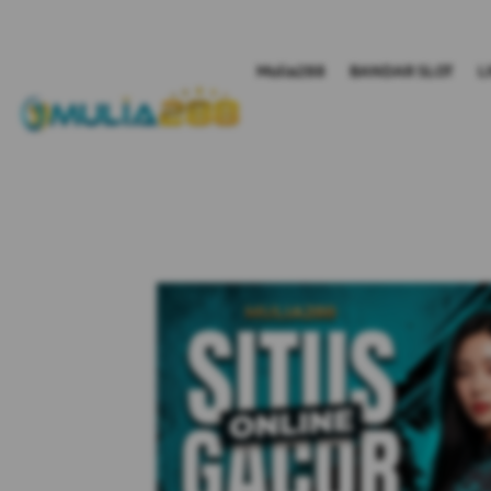
Skip
to
content
Mulia288
BANDAR SLOT
L
Buka Info Lebih Lanjut