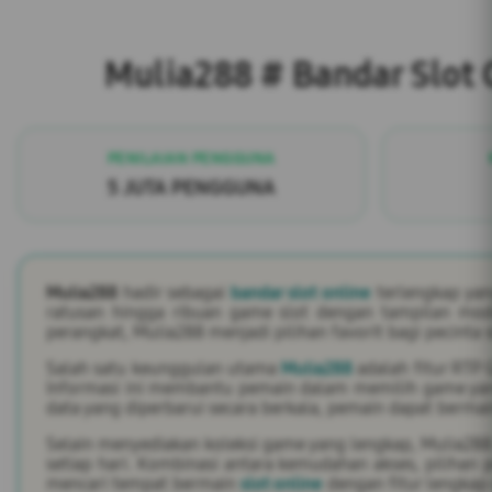
Mulia288 # Bandar Slot
PENILAIAN PENGGUNA
5 JUTA PENGGUNA
Mulia288
hadir sebagai
bandar slot online
terlengkap yan
ratusan hingga ribuan game slot dengan tampilan mode
perangkat, Mulia288 menjadi pilihan favorit bagi pecin
Salah satu keunggulan utama
Mulia288
adalah fitur RTP 
Informasi ini membantu pemain dalam memilih game yan
data yang diperbarui secara berkala, pemain dapat berma
Selain menyediakan koleksi game yang lengkap, Mulia288 
setiap hari. Kombinasi antara kemudahan akses, pilihan
mencari tempat bermain
slot online
dengan fitur lengkap