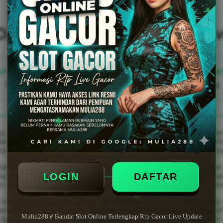
 Online Terlengkap Rtp Gacor L
MINIMAL DEPOSIT
MINIMAL WITHDR
10.000 Ribu
50.000 Ribu
g menawarkan berbagai pilihan permainan dari provider ternam
rn, fitur menarik, serta peluang kemenangan yang kompetit
ta slot online yang menginginkan pengalaman bermain yang nyam
Gacor Live Update yang memberikan informasi terkini mengenai p
LOGIN
DAFTAR
g sedang memiliki performa baik sehingga dapat meningkatkan
in lebih cerdas dan memanfaatkan kesempatan terbaik saat menj
juga didukung oleh layanan profesional, proses transaksi yang 
 permainan yang beragam, dan informasi RTP live membuat plat
Mulia288 # Bandar Slot Online Terlengkap Rtp Gacor Live Update
 dan pengalaman bermain yang praktis, Mulia288 menjadi salah s