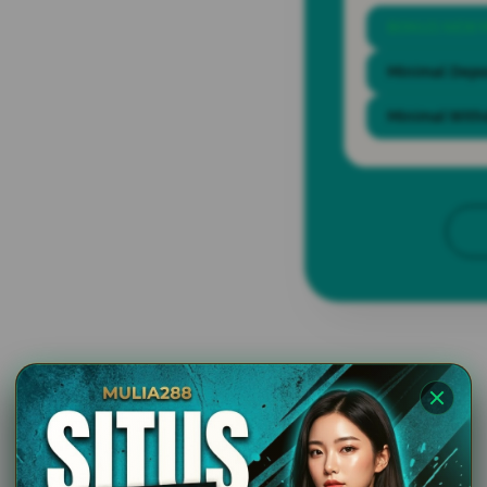
BONUS NEW 
Minimal Depos
Minimal With