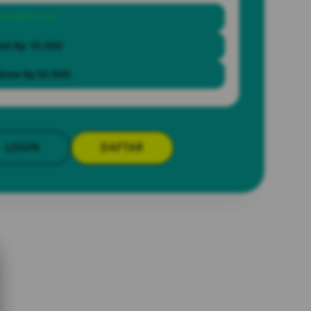
MEMBER 10%
it Rp. 10.000
draw Rp 50.000
LOGIN
DAFTAR