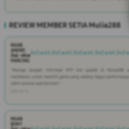
REVIEW MEMBER SETIA Mulia288
NGAB
ANDRE
Ã¢Ëœâ€¦Ã¢Ëœâ€¦Ã¢Ëœâ€¦Ã¢Ëœâ€¦Ã¢Ë
Ã¢â‚¬â€œ
PANCING
"Mantap banget! Informasi RTP live update di Mulia288 s
membantu untuk memilih game yang sedang bagus performanya.
lebih nyaman saat bermain."
2026-03-12
NGAB
BOKY