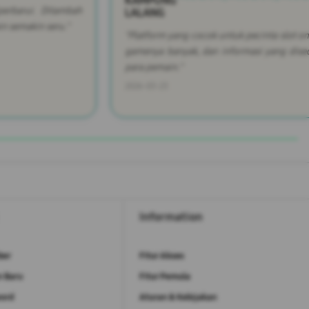
KAMPUNG
erbarui. Ditambah
LALANG
n semakin seru."
"Platform yang cocok untuk pecinta slot on
gamenya banyak, dan informasi yang dis
para pemain."
2026-03-23
Information
ber
Fitur Akses
n Baru
Fitur Pemula
ord
Aturan & Kebijakan