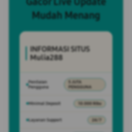
Gacor Live Update
Mudah Menang
INFORMASI SITUS
Mulia288
Penilaian
5 JUTA
Pengguna
PENGGUNA
Minimal Deposit
10.000 Ribu
Layanan Support
24/7