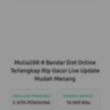
Layer Popup Close
Close
?
Mulia288 # Bandar Slot Online
Terlengkap Rtp Gacor Live Update
Mudah Menang
PENILAIAN PENGGUNA
MINIMAL DEPOSIT
5 JUTA PENGGUNA
10.000 Ribu