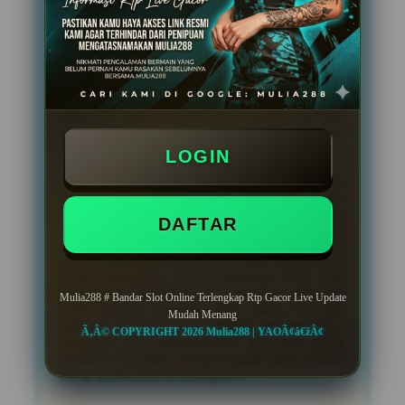
persentase Return to Player dari berbagai
permainan slot. Informasi ini membantu
pemain dalam memilih game yang sedang
memiliki performa baik sehingga dapat
meningkatkan peluang mendapatkan hasil
yang lebih optimal. Dengan data yang
diperbarui secara berkala, pemain dapat
bermain lebih cerdas dan memanfaatkan
kesempatan terbaik saat menjelajahi
berbagai permainan yang tersedia.
LOGIN
Selain menyediakan koleksi game yang
lengkap, Mulia288 juga didukung oleh
layanan profesional, proses transaksi yang
DAFTAR
cepat, serta berbagai promo menarik yang
dapat dinikmati setiap hari. Kombinasi
antara kemudahan akses, pilihan permainan
yang beragam, dan informasi RTP live
membuat platform ini semakin diminati
Mulia288 # Bandar Slot Online Terlengkap Rtp Gacor Live Update
oleh banyak pemain. Bagi yang mencari
Mudah Menang
tempat bermain
slot online
dengan fitur
Ã‚Â© COPYRIGHT 2026 Mulia288 | YAOÃ¢â€žÂ¢
lengkap dan pengalaman bermain yang
praktis, Mulia288 menjadi salah satu pilihan
yang layak dipertimbangkan.