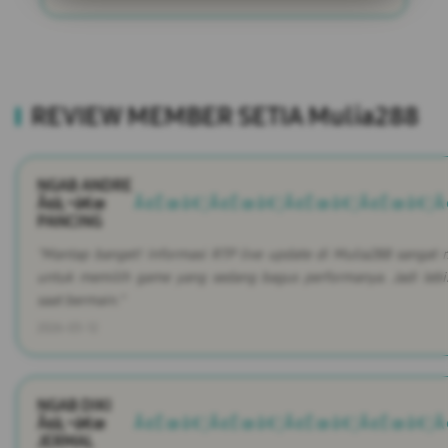
REVIEW MEMBER SETIA Mulia288
NGAB ANDRE
Ã¢â‚¬â€œ
Ã¢Ëœâ€¦Ã¢Ëœâ€¦Ã¢Ëœâ€¦Ã¢Ëœâ€¦Ã
PANCING
"Mantap banget! Informasi RTP live update di Mulia288 sangat
untuk memilih game yang sedang bagus performanya. Jadi leb
saat bermain."
2026-03-12
NGAB DIKI
Ã¢â‚¬â€œ
Ã¢Ëœâ€¦Ã¢Ëœâ€¦Ã¢Ëœâ€¦Ã¢Ëœâ€¦Ã
JERMAL