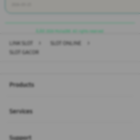
2026-03-23
Ã‚Â© 2026 Mulia288. All rights reserved.
LINK SLOT
>
SLOT ONLINE
>
SLOT GACOR
Buka
Footer Navigation
Products
Buka
Services
Buka
Support