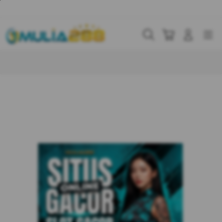
Skip
to
content
Cari
Troli
Login
Navigation
Close menu
Buka Info Lebih Lanjut