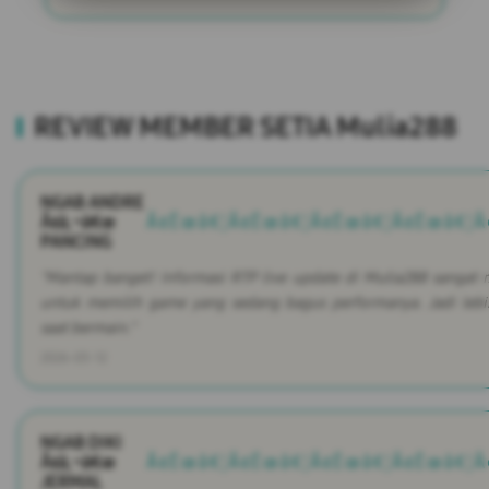
REVIEW MEMBER SETIA Mulia288
NGAB ANDRE
Ã¢â‚¬â€œ
Ã¢Ëœâ€¦Ã¢Ëœâ€¦Ã¢Ëœâ€¦Ã¢Ëœâ€¦Ã
PANCING
"Mantap banget! Informasi RTP live update di Mulia288 sangat
untuk memilih game yang sedang bagus performanya. Jadi leb
saat bermain."
2026-03-12
NGAB DIKI
Ã¢â‚¬â€œ
Ã¢Ëœâ€¦Ã¢Ëœâ€¦Ã¢Ëœâ€¦Ã¢Ëœâ€¦Ã
JERMAL