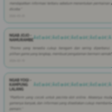
mendapatkan informasi terbaru sebelum menentukan permainan y
dicoba."
2026-03-25
NGAB JOJO -
Ã¢Ëœâ€¦Ã¢Ëœâ€¦Ã¢Ëœâ€¦Ã¢Ëœâ€¦Ã
NAMURAMBE
"Promo yang tersedia cukup beragam dan sering diperbarui.
pilihan game yang lengkap, membuat pengalaman bermain semakin
2026-03-19
NGAB YOGI -
KAMPUNG
Ã¢Ëœâ€¦Ã¢Ëœâ€¦Ã¢Ëœâ€¦Ã¢Ëœâ€¦Ã
LALANG
"Platform yang cocok untuk pecinta slot online. Aksesnya muda
gamenya banyak, dan informasi yang disediakan cukup membantu
pemain."