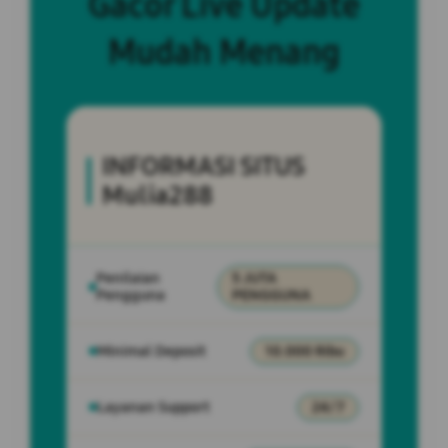
Gacor Live Update
Mudah Menang
INFORMASI SITUS
Mulia288
Penilaian
5 JUTA
Pengguna
PENGGUNA
Minimal Deposit
10.000 Ribu
Layanan Support
24/7