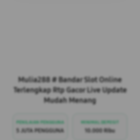
Layer Popup Close
Close
?
Mulia288 # Bandar Slot Online
Terlengkap Rtp Gacor Live Update
Mudah Menang
PENILAIAN PENGGUNA
MINIMAL DEPOSIT
5 JUTA PENGGUNA
10.000 Ribu