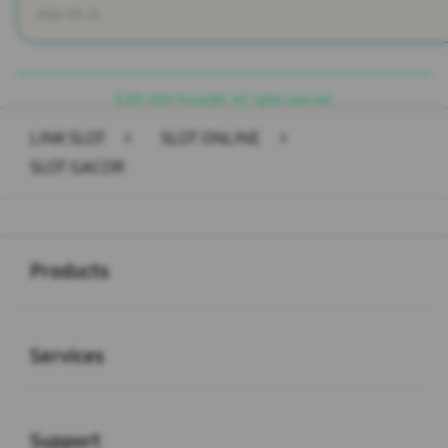
2026-03-23
Ã‚Â© 2026 Mulia288. All rights reserved.
LINK SLOT
>
SLOT ONLINE
>
SLOT GACOR
Buka
Footer Navigation
Products
Buka
Services
Buka
Support