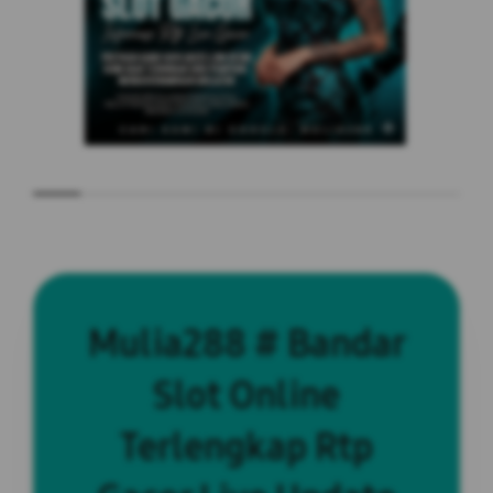
Mulia288 # Bandar
Slot Online
Terlengkap Rtp