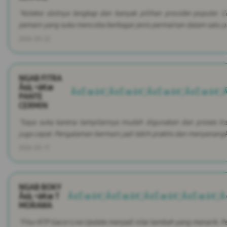
"Koleksi slotnya lengkap dan banyak pilihan provider populer. 
pemain yang suka mencoba berbagai jenis permainan dalam satu pl
2026-03-22
NGAB FITRA
Ã¢â‚¬â€œ
Ã¢Ëœâ€¦Ã¢Ëœâ€¦Ã¢Ëœâ€¦Ã¢Ëœâ€¦
PANTE
CERMIN
"Saya suka karena tampilannya mudah digunakan dan proses tra
juga cepat. Pengalaman bermain jadi lebih praktis dan menyenangk
2026-03-17
NGAB BOKY
Ã¢â‚¬â€œ T
Ã¢Ëœâ€¦Ã¢Ëœâ€¦Ã¢Ëœâ€¦Ã¢Ëœâ€¦Ã
MORAWA
"Fitur RTP Gacor Live Update menjadi nilai tambah yang menarik. P