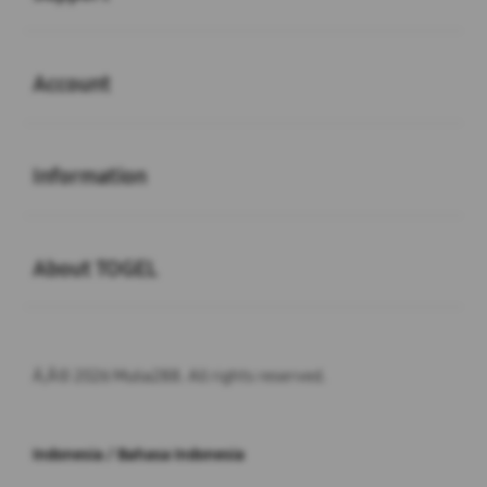
Buka
Account
Buka
Information
Buka
About TOGEL
Ã‚Â© 2026 Mulia288. All rights reserved.
Indonesia / Bahasa Indonesia