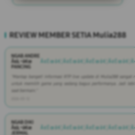
REVIEW MEMBER SETIA Mulia288
NGAB ANDRE
Ã¢â‚¬â€œ
Ã¢Ëœâ€¦Ã¢Ëœâ€¦Ã¢Ëœâ€¦Ã¢Ëœâ€¦Ã
PANCING
"Mantap banget! Informasi RTP live update di Mulia288 sangat
untuk memilih game yang sedang bagus performanya. Jadi leb
saat bermain."
2026-03-12
NGAB DIKI
Ã¢â‚¬â€œ
Ã¢Ëœâ€¦Ã¢Ëœâ€¦Ã¢Ëœâ€¦Ã¢Ëœâ€¦Ã
JERMAL