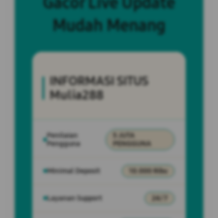
Gacor Live Update
Mudah Menang
INFORMASI SITUS
Mulia288
Penilaian
5 JUTA
Pengguna
PENGGUNA
Minimal Deposit
10.000 Ribu
Layanan Support
24/7