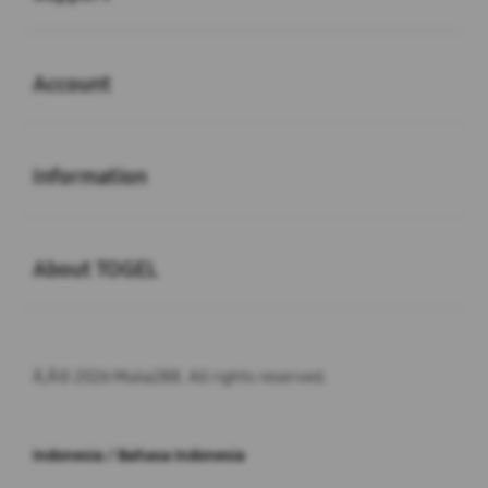
Buka
Account
Buka
Information
Buka
About TOGEL
Ã‚Â© 2026 Mulia288. All rights reserved.
Indonesia / Bahasa Indonesia