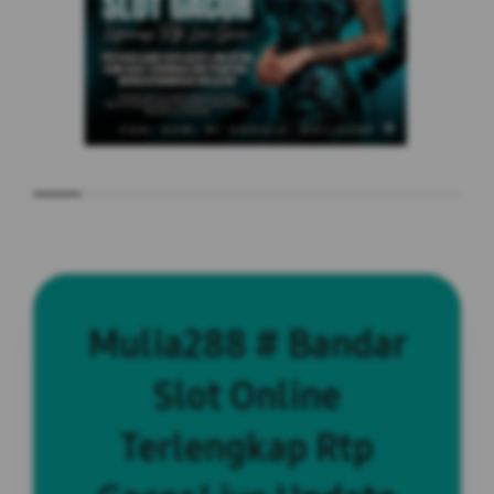
Mulia288 # Bandar
Slot Online
Terlengkap Rtp