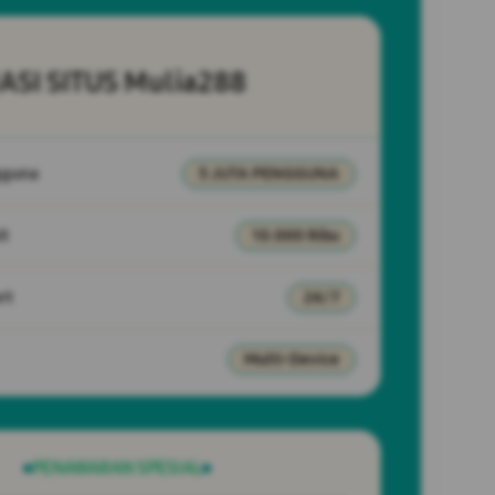
SI SITUS Mulia288
gguna
5 JUTA PENGGUNA
it
10.000 Ribu
rt
24/7
Multi-Device
PENAWARAN SPESIAL