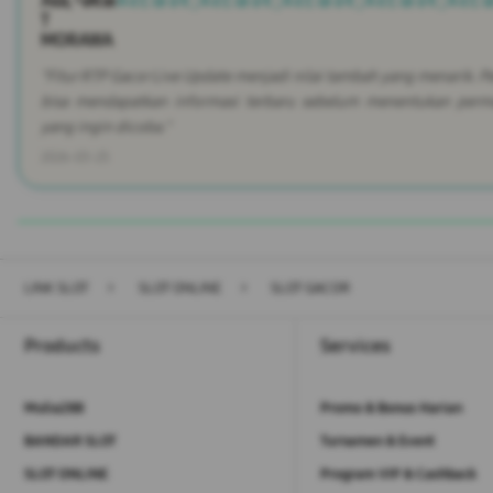
Ã¢â‚¬â€œ
Ã¢Ëœâ€¦Ã¢Ëœâ€¦Ã¢Ëœâ€¦Ã¢Ëœâ€¦Ã¢Ë
T
MORAWA
"Fitur RTP Gacor Live Update menjadi nilai tambah yang menarik. 
bisa mendapatkan informasi terbaru sebelum menentukan perm
yang ingin dicoba."
2026-03-25
LINK SLOT
>
SLOT ONLINE
>
SLOT GACOR
Footer Navigation
Products
Services
Mulia288
Promo & Bonus Harian
BANDAR SLOT
Turnamen & Event
SLOT ONLINE
Program VIP & Cashback