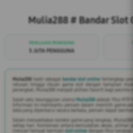
Mulia288 # Bandar Slot
PENILAIAN PENGGUNA
5 JUTA PENGGUNA
Mulia288
hadir sebagai
bandar slot online
terlengkap yan
ratusan hingga ribuan game slot dengan tampilan mode
perangkat, Mulia288 menjadi pilihan favorit bagi pecin
Salah satu keunggulan utama
Mulia288
adalah fitur RTP 
Informasi ini membantu pemain dalam memilih game yan
data yang diperbarui secara berkala, pemain dapat berma
Selain menyediakan koleksi game yang lengkap, Mulia288 
setiap hari. Kombinasi antara kemudahan akses, pilihan
mencari tempat bermain
slot online
dengan fitur lengkap