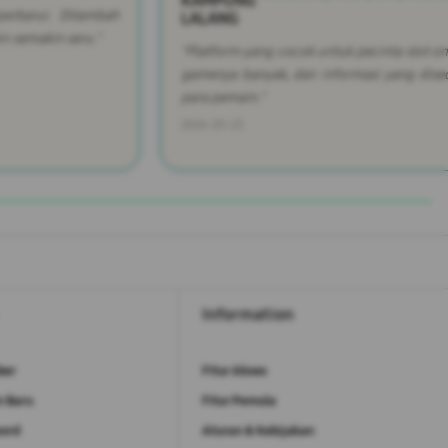
KAMPUNG
erbarui. Ditambah
LALANG
n semakin seru."
"Platform yang cocok untuk pecinta slot on
gamenya banyak, dan informasi yang dis
para pemain."
2026-03-23
Information
ber
Fitur Akses
n Baru
Fitur Pemula
ord
Aturan & Kebijakan