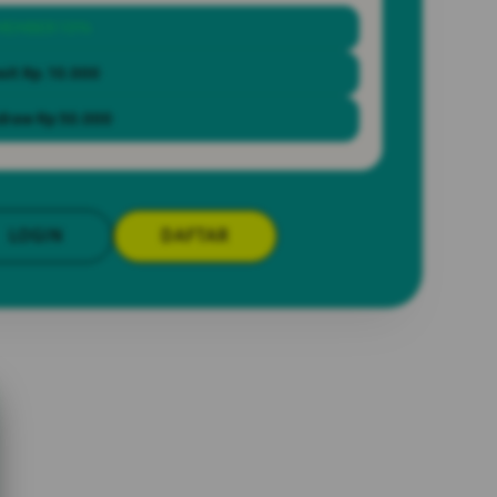
MEMBER 10%
it Rp. 10.000
draw Rp 50.000
LOGIN
DAFTAR