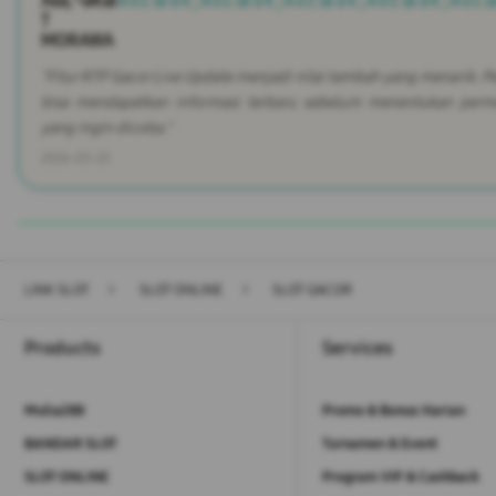
Ã¢â‚¬â€œ
Ã¢Ëœâ€¦Ã¢Ëœâ€¦Ã¢Ëœâ€¦Ã¢Ëœâ€¦Ã¢Ë
T
MORAWA
"Fitur RTP Gacor Live Update menjadi nilai tambah yang menarik. 
bisa mendapatkan informasi terbaru sebelum menentukan perm
yang ingin dicoba."
2026-03-25
LINK SLOT
>
SLOT ONLINE
>
SLOT GACOR
Footer Navigation
Products
Services
Mulia288
Promo & Bonus Harian
BANDAR SLOT
Turnamen & Event
SLOT ONLINE
Program VIP & Cashback