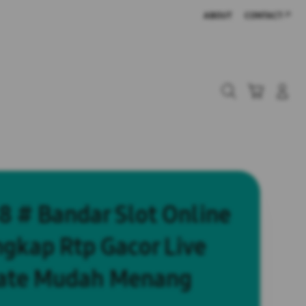
ABOUT
CONTACT
Cari
Troli
Login/Sign-Up
Cari
8 # Bandar Slot Online
ngkap Rtp Gacor Live
ate Mudah Menang