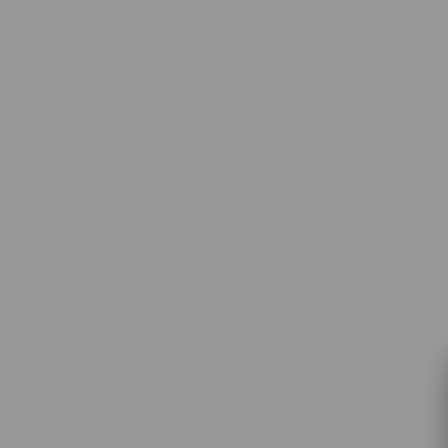
Layer Popup Close
Close
?