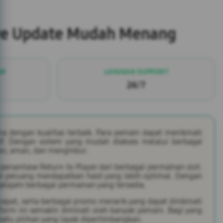
ive Update Mudah Menang
AW
LAYANAN SUPPORT
24/7
a dengan kualitas terbaik. Para pemain dapat menikmati
if. Dengan sistem yang mudah diakses melalui berbagai
an, aman, dan menghibur.
ersentase Return to Player dari berbagai permainan slot.
 peluang mendapatkan hasil yang lebih optimal. Dengan
elajahi berbagai permainan yang tersedia.
cepat, serta berbagai promo menarik yang dapat dinikmati
form ini semakin diminati oleh banyak pemain. Bagi yang
atu pilihan yang layak dipertimbangkan.