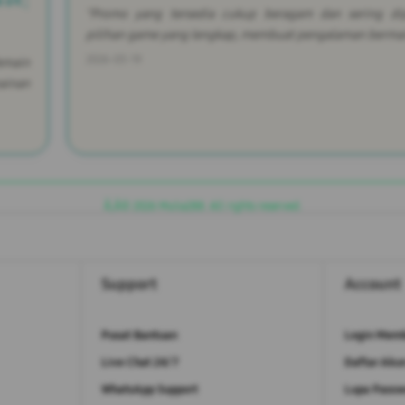
œâ€¦
"Promo yang tersedia cukup beragam dan sering dip
pilihan game yang lengkap, membuat pengalaman bermai
2026-03-19
Pemain
ainan
Ã‚Â© 2026 Mulia288. All rights reserved.
Support
Account
Pusat Bantuan
Login Mem
Live Chat 24/7
Daftar Aku
WhatsApp Support
Lupa Passw