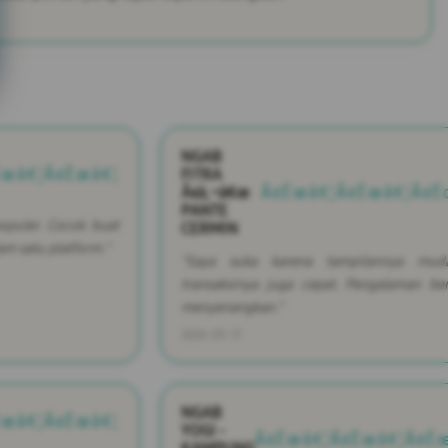
NGAB
Ëœâ€¦Ã¢Ëœâ€¦
FITRA
Ã¢â‚¬â€œ
Ã¢Ëœâ€¦Ã¢Ëœâ€¦Ã¢Ë
PANTE
populer. Cocok buat
CERMIN
m satu platform."
"Saya suka karena tampilannya mud
transaksinya juga cepat. Pengalaman ber
menyenangkan."
2026-03-17
NGAB
Ëœâ€¦Ã¢Ëœâ€¦
YOGI -
Ã¢Ëœâ€¦Ã¢Ëœâ€¦Ã¢Ëœ