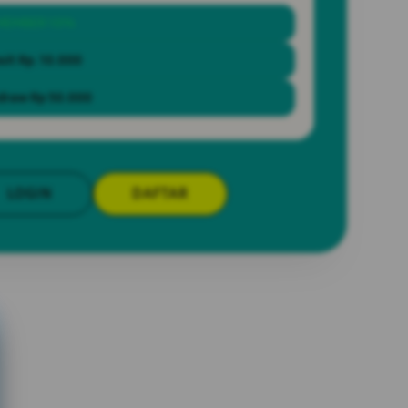
MEMBER 10%
it Rp. 10.000
draw Rp 50.000
LOGIN
DAFTAR