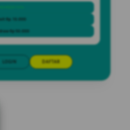
MEMBER 10%
it Rp. 10.000
draw Rp 50.000
LOGIN
DAFTAR