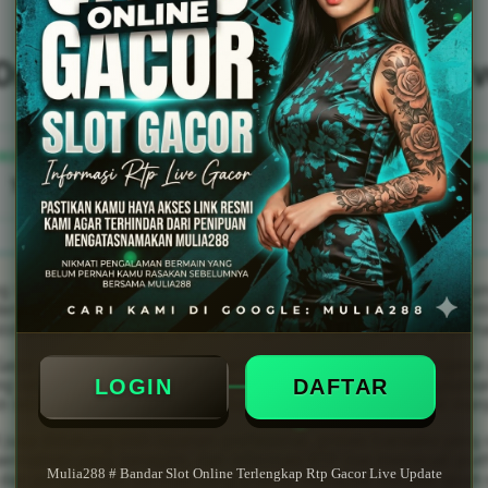
 Online Terlengkap Rtp Gacor L
MINIMAL DEPOSIT
MINIMAL WITHDR
10.000 Ribu
50.000 Ribu
g menawarkan berbagai pilihan permainan dari provider ternam
rn, fitur menarik, serta peluang kemenangan yang kompetit
ta slot online yang menginginkan pengalaman bermain yang nyam
Gacor Live Update yang memberikan informasi terkini mengenai p
LOGIN
DAFTAR
g sedang memiliki performa baik sehingga dapat meningkatkan
in lebih cerdas dan memanfaatkan kesempatan terbaik saat menj
juga didukung oleh layanan profesional, proses transaksi yang 
 permainan yang beragam, dan informasi RTP live membuat plat
Mulia288 # Bandar Slot Online Terlengkap Rtp Gacor Live Update
 dan pengalaman bermain yang praktis, Mulia288 menjadi salah s