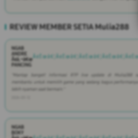
REVIEW MEMBER SETIA Mulia288
NGAB
ANDRE
Ã¢Ëœâ€¦Ã¢Ëœâ€¦Ã¢Ëœâ€¦Ã¢Ëœâ€¦Ã¢Ë
Ã¢â‚¬â€œ
PANCING
"Mantap banget! Informasi RTP live update di Mulia288 s
membantu untuk memilih game yang sedang bagus performanya.
lebih nyaman saat bermain."
2026-03-12
NGAB
BOKY