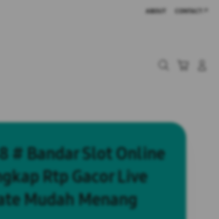
ABOUT
CONTACT
Cari
Troli
Login/Sign-Up
Cari
8 # Bandar Slot Online
ngkap Rtp Gacor Live
ate Mudah Menang