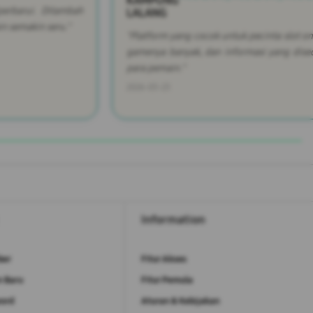
KAMPUNG
erbarui. Ditambah
LALANG
n semakin seru."
"Platform yang cocok untuk pecinta slot on
gamenya banyak, dan informasi yang dis
para pemain."
2026-03-23
Information
ber
Fitur Akses
n Baru
Fitur Pemula
ord
Aturan & Kebijakan