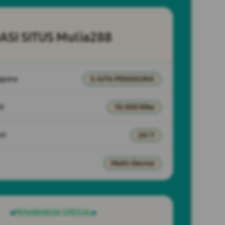
SI SITUS Mulia288
gguna
5 JUTA PENGGUNA
it
10.000 Ribu
rt
24/7
Multi-Device
PENAWARAN SPESIAL