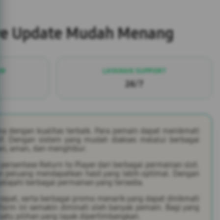
ive Update Mudah Menang
AW
LAYANAN SUPPORT
24/7
a dengan kualitas terbaik. Para pemain dapat menikmati
if. Dengan sistem yang mudah diakses melalui berbagai
an, aman, dan menghibur.
ersentase Return to Player dari berbagai permainan slot.
 peluang mendapatkan hasil yang lebih optimal. Dengan
elajahi berbagai permainan yang tersedia.
cepat, serta berbagai promo menarik yang dapat dinikmati
form ini semakin diminati oleh banyak pemain. Bagi yang
atu pilihan yang layak dipertimbangkan.