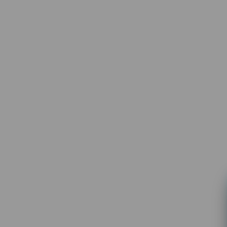
Layer Popup Close
Close
?