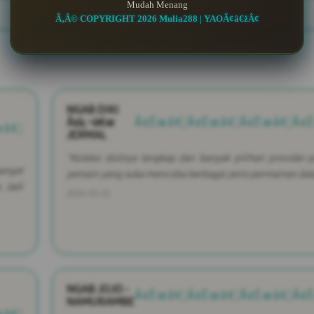
Mudah Menang
Ã‚Â© COPYRIGHT 2026 Mulia288 | YAOÃ¢â€žÂ¢
NGAB DIKI
Ã¢â‚¬â€œ
Ã¢Ëœâ€¦Ã¢Ëœâ€¦Ã¢Ëœâ€¦Ã¢
œâ€¦
JERMAL
"Koleksi slotnya lengkap dan banyak pilihan provider 
angat
pemain yang suka mencoba berbagai jenis permainan dala
 Jadi
2026-03-22
NGAB JOJO -
Ã¢Ëœâ€¦Ã¢Ëœâ€¦Ã¢Ëœâ€¦Ã¢
NAMURAMBE