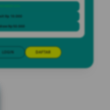
MEMBER 10%
it Rp. 10.000
draw Rp 50.000
LOGIN
DAFTAR