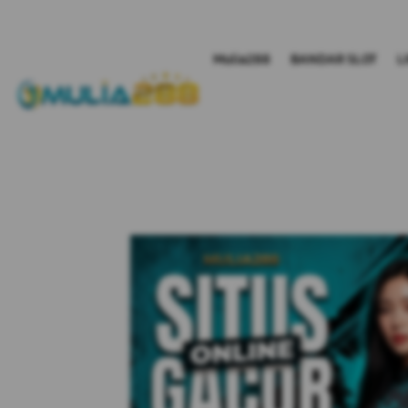
Skip
to
content
Mulia288
BANDAR SLOT
L
Buka Info Lebih Lanjut