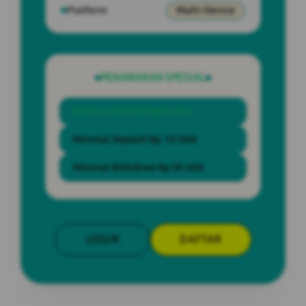
Platform
Multi-Device
PENAWARAN SPESIAL
BONUS NEW MEMBER 10%
Minimal Deposit Rp. 10.000
Minimal Withdraw Rp 50.000
LOGIN
DAFTAR