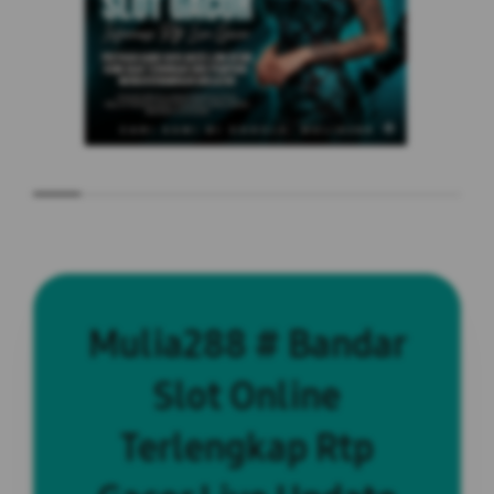
Mulia288 # Bandar
Slot Online
Terlengkap Rtp