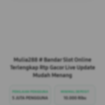
Layer Popup Close
Close
?
Mulia288 # Bandar Slot Online
Terlengkap Rtp Gacor Live Update
Mudah Menang
PENILAIAN PENGGUNA
MINIMAL DEPOSIT
5 JUTA PENGGUNA
10.000 Ribu