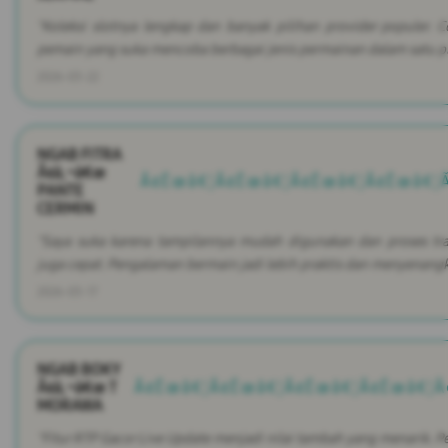
"Koleksi slotnya lengkap dan banyak pilihan provider populer. 
pemain yang suka mencoba berbagai jenis permainan dalam satu pl
2026-03-22
NGAB FITRA
Ã¢â‚¬â€œ
Ã¢Ëœâ€¦Ã¢Ëœâ€¦Ã¢Ëœâ€¦Ã¢Ëœâ€¦
PANTE
CERMIN
"Saya suka karena tampilannya mudah digunakan dan proses tra
juga cepat. Pengalaman bermain jadi lebih praktis dan menyenangk
2026-03-17
NGAB BOKY
Ã¢â‚¬â€œ T
Ã¢Ëœâ€¦Ã¢Ëœâ€¦Ã¢Ëœâ€¦Ã¢Ëœâ€¦Ã
MORAWA
"Fitur RTP Gacor Live Update menjadi nilai tambah yang menarik. P