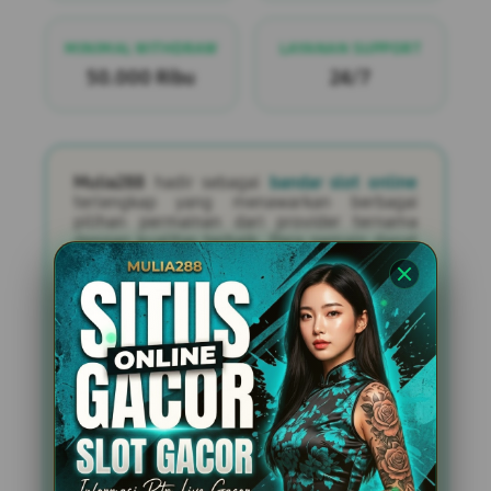
MINIMAL WITHDRAW
LAYANAN SUPPORT
50.000 Ribu
24/7
Mulia288
hadir sebagai
bandar slot online
terlengkap yang menawarkan berbagai
pilihan permainan dari provider ternama
dengan kualitas terbaik. Para pemain dapat
menikmati ratusan hingga ribuan game slot
dengan tampilan modern, fitur menarik,
serta peluang kemenangan yang kompetitif.
Dengan sistem yang mudah diakses melalui
berbagai perangkat, Mulia288 menjadi
pilihan favorit bagi pecinta slot online yang
menginginkan pengalaman bermain yang
nyaman, aman, dan menghibur.
Salah satu keunggulan utama
Mulia288
adalah fitur RTP Gacor Live Update yang
memberikan informasi terkini mengenai