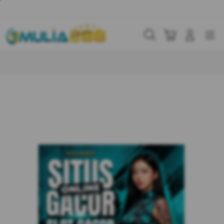
Skip
to
content
Cari
Troli
Login
Navigation
Close menu
Buka Info Lebih Lanjut