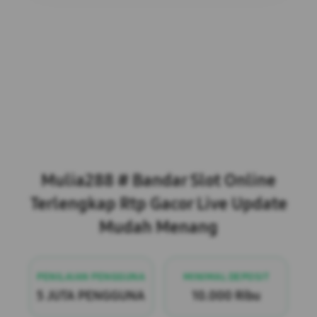
Layer Popup Close
Close
?
Mulia288 # Bandar Slot Online
Terlengkap Rtp Gacor Live Update
Mudah Menang
PENILAIAN PENGGUNA
MINIMAL DEPOSIT
5 JUTA PENGGUNA
10.000 Ribu