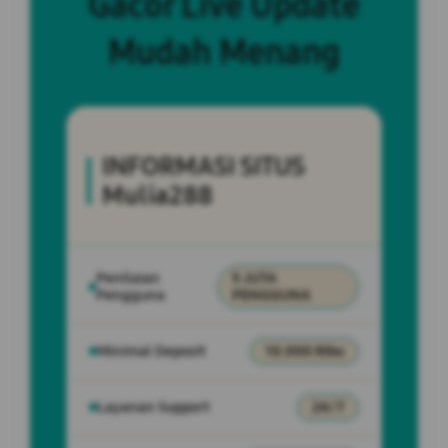
Gacor Live Update
Mudah Menang
INFORMASI SITUS
Mulia288
Penilaian
5 JUTA
Pengguna
PENGGUNA
Minimal Deposit
10.000 Ribu
Layanan Support
24/7