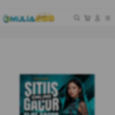
Skip
to
content
Cari
Troli
Login
Navigation
Close menu
Buka Info Lebih Lanjut