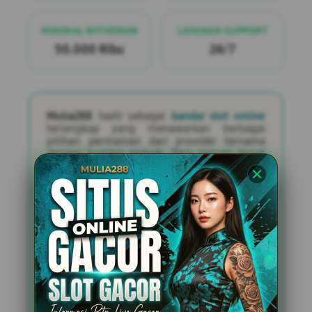
MINIMAL WITHDRAW
LAYANAN SUPPORT
50.000 Ribu
24/7
Mulia288
hadir sebagai
bandar slot online
terlengkap yang menawarkan berbagai
pilihan permainan dari provider ternama
dengan kualitas terbaik. Para pemain dapat
menikmati ratusan hingga ribuan game slot
dengan tampilan modern, fitur menarik,
serta peluang kemenangan yang kompetitif.
Dengan sistem yang mudah diakses melalui
berbagai perangkat, Mulia288 menjadi
pilihan favorit bagi pecinta slot online yang
menginginkan pengalaman bermain yang
nyaman, aman, dan menghibur.
Salah satu keunggulan utama
Mulia288
adalah fitur RTP Gacor Live Update yang
memberikan informasi terkini mengenai