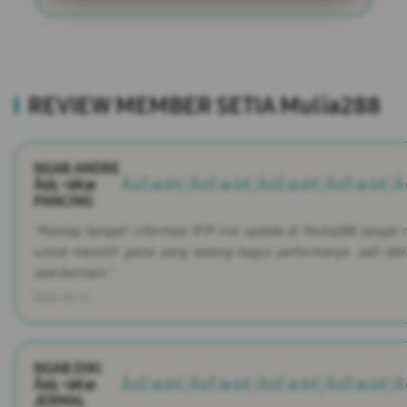
REVIEW MEMBER SETIA Mulia288
NGAB ANDRE
Ã¢â‚¬â€œ
Ã¢Ëœâ€¦Ã¢Ëœâ€¦Ã¢Ëœâ€¦Ã¢Ëœâ€¦Ã
PANCING
"Mantap banget! Informasi RTP live update di Mulia288 sangat
untuk memilih game yang sedang bagus performanya. Jadi leb
saat bermain."
2026-03-12
NGAB DIKI
Ã¢â‚¬â€œ
Ã¢Ëœâ€¦Ã¢Ëœâ€¦Ã¢Ëœâ€¦Ã¢Ëœâ€¦Ã
JERMAL