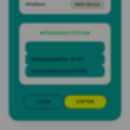
Platform
Multi-Device
PENAWARAN SPESIAL
BONUS NEW MEMBER 10%
Minimal Deposit Rp. 10.000
Minimal Withdraw Rp 50.000
LOGIN
DAFTAR