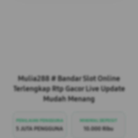
Layer Popup Close
Close
?
Mulia288 # Bandar Slot Online
Terlengkap Rtp Gacor Live Update
Mudah Menang
PENILAIAN PENGGUNA
MINIMAL DEPOSIT
5 JUTA PENGGUNA
10.000 Ribu