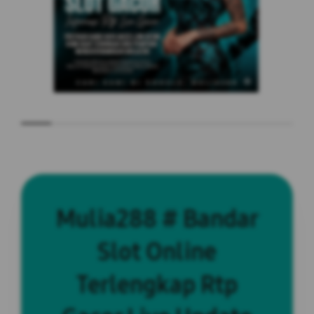
Mulia288 # Bandar
Slot Online
Terlengkap Rtp