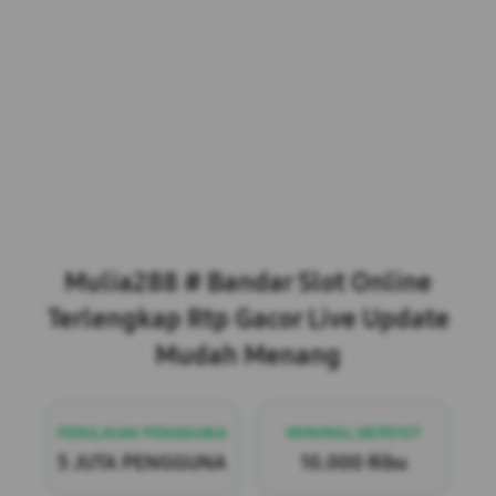
Layer Popup Close
Close
?
Mulia288 # Bandar Slot Online
Terlengkap Rtp Gacor Live Update
Mudah Menang
PENILAIAN PENGGUNA
MINIMAL DEPOSIT
5 JUTA PENGGUNA
10.000 Ribu