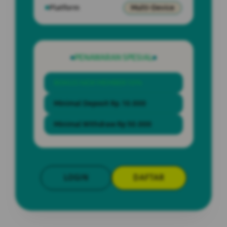
Platform
Multi-Device
PENAWARAN SPESIAL
BONUS NEW MEMBER 10%
Minimal Deposit Rp. 10.000
Minimal Withdraw Rp 50.000
LOGIN
DAFTAR