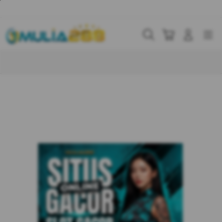
Skip
to
content
Cari
Troli
Login
Navigation
Close menu
Buka Info Lebih Lanjut