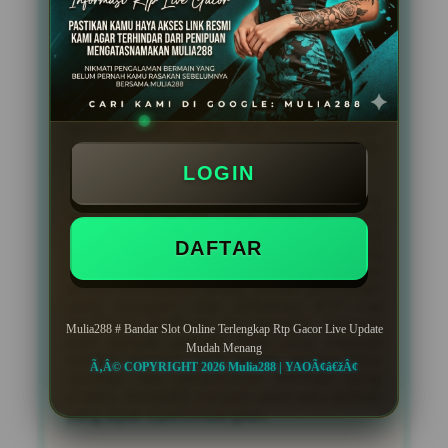
persentase Return to Player dari berbagai
permainan slot. Informasi ini membantu
pemain dalam memilih game yang sedang
memiliki performa baik sehingga dapat
meningkatkan peluang mendapatkan hasil
yang lebih optimal. Dengan data yang
diperbarui secara berkala, pemain dapat
bermain lebih cerdas dan memanfaatkan
kesempatan terbaik saat menjelajahi
berbagai permainan yang tersedia.
LOGIN
Selain menyediakan koleksi game yang
lengkap, Mulia288 juga didukung oleh
layanan profesional, proses transaksi yang
DAFTAR
cepat, serta berbagai promo menarik yang
dapat dinikmati setiap hari. Kombinasi
antara kemudahan akses, pilihan permainan
yang beragam, dan informasi RTP live
membuat platform ini semakin diminati
Mulia288 # Bandar Slot Online Terlengkap Rtp Gacor Live Update
oleh banyak pemain. Bagi yang mencari
Mudah Menang
tempat bermain
slot online
dengan fitur
Ã‚Â© COPYRIGHT 2026 Mulia288 | YAOÃ¢â€žÂ¢
lengkap dan pengalaman bermain yang
praktis, Mulia288 menjadi salah satu pilihan
yang layak dipertimbangkan.