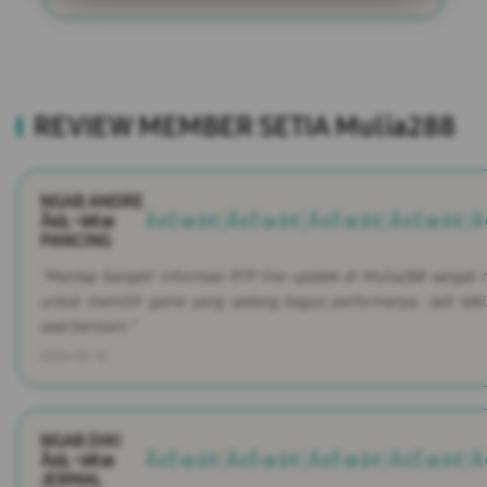
REVIEW MEMBER SETIA Mulia288
NGAB ANDRE
Ã¢â‚¬â€œ
Ã¢Ëœâ€¦Ã¢Ëœâ€¦Ã¢Ëœâ€¦Ã¢Ëœâ€¦Ã
PANCING
"Mantap banget! Informasi RTP live update di Mulia288 sangat
untuk memilih game yang sedang bagus performanya. Jadi leb
saat bermain."
2026-03-12
NGAB DIKI
Ã¢â‚¬â€œ
Ã¢Ëœâ€¦Ã¢Ëœâ€¦Ã¢Ëœâ€¦Ã¢Ëœâ€¦Ã
JERMAL