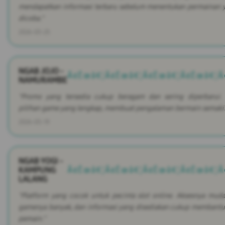
mendapatkan informasi terbaru sebelum menentukan permainan y
dicoba."
2026-03-25
NGAB JOJO -
Ã¢Ëœâ€¦Ã¢Ëœâ€¦Ã¢Ëœâ€¦Ã¢Ëœâ€¦Ã
NAMURAMBE
"Promo yang tersedia cukup beragam dan sering diperbarui.
pilihan game yang lengkap, membuat pengalaman bermain semakin
2026-03-19
NGAB YOGI -
KAMPUNG
Ã¢Ëœâ€¦Ã¢Ëœâ€¦Ã¢Ëœâ€¦Ã¢Ëœâ€¦Ã
LALANG
"Platform yang cocok untuk pecinta slot online. Aksesnya muda
gamenya banyak, dan informasi yang disediakan cukup membantu
pemain."