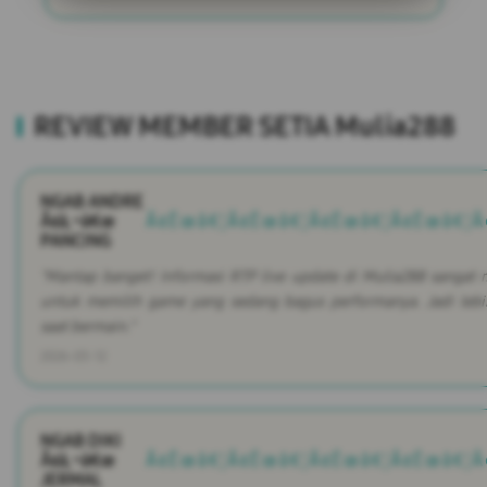
REVIEW MEMBER SETIA Mulia288
NGAB ANDRE
Ã¢â‚¬â€œ
Ã¢Ëœâ€¦Ã¢Ëœâ€¦Ã¢Ëœâ€¦Ã¢Ëœâ€¦Ã
PANCING
"Mantap banget! Informasi RTP live update di Mulia288 sangat
untuk memilih game yang sedang bagus performanya. Jadi leb
saat bermain."
2026-03-12
NGAB DIKI
Ã¢â‚¬â€œ
Ã¢Ëœâ€¦Ã¢Ëœâ€¦Ã¢Ëœâ€¦Ã¢Ëœâ€¦Ã
JERMAL