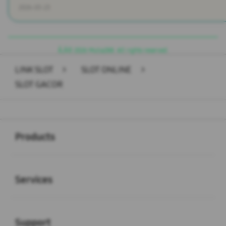
2026-03-23
Ã‚Â© 2026 Mulia288. All rights reserved.
LINK SLOT
>
SLOT ONLINE
>
SLOT GACOR
Buka
Footer Navigation
Products
Buka
Services
Buka
Support