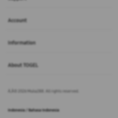
Buka
Account
Buka
Information
Buka
About TOGEL
Ã‚Â© 2026 Mulia288. All rights reserved.
Indonesia / Bahasa Indonesia