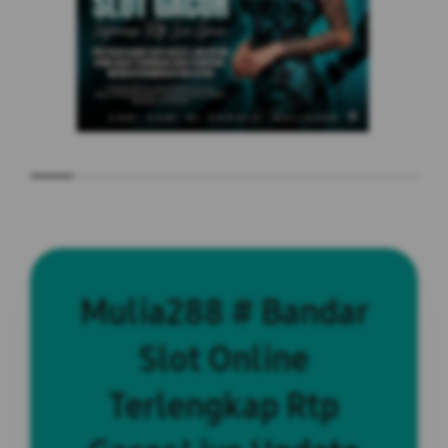
Mulia288 # Bandar
Slot Online
Terlengkap Rtp