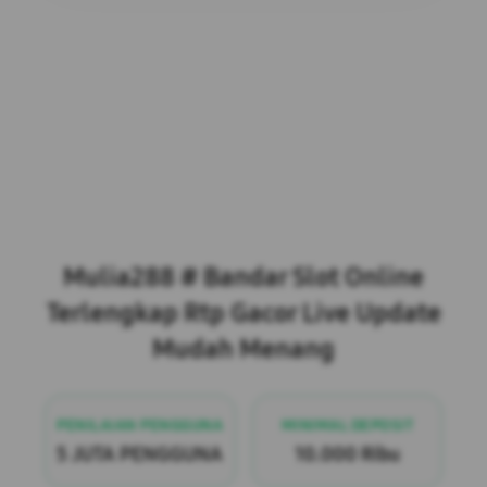
Layer Popup Close
Close
?
Mulia288 # Bandar Slot Online
Terlengkap Rtp Gacor Live Update
Mudah Menang
PENILAIAN PENGGUNA
MINIMAL DEPOSIT
5 JUTA PENGGUNA
10.000 Ribu