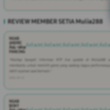
REVIEW MEMBER SETIA Mulia288
NGAB
ANDRE
Ã¢Ëœâ€¦Ã¢Ëœâ€¦Ã¢Ëœâ€¦Ã¢Ëœâ€¦Ã¢Ë
Ã¢â‚¬â€œ
PANCING
"Mantap banget! Informasi RTP live update di Mulia288 s
membantu untuk memilih game yang sedang bagus performanya.
lebih nyaman saat bermain."
2026-03-12
NGAB
BOKY