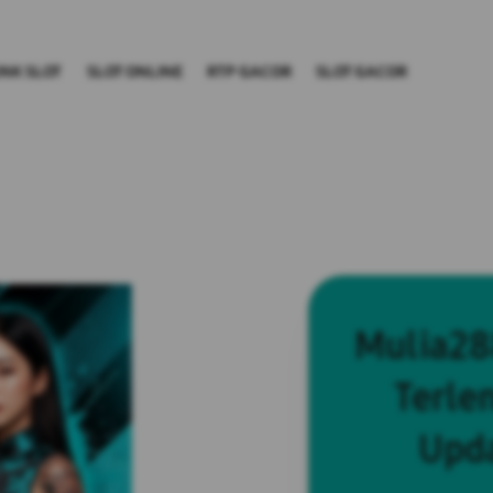
INK SLOT
SLOT ONLINE
RTP GACOR
SLOT GACOR
Mulia28
Terle
Upd