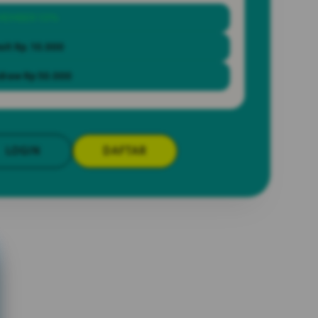
MEMBER 10%
it Rp. 10.000
draw Rp 50.000
LOGIN
DAFTAR