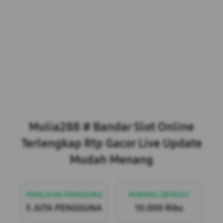
Layer Popup Close
Close
?
Mulia288 # Bandar Slot Online
Terlengkap Rtp Gacor Live Update
Mudah Menang
PENILAIAN PENGGUNA
MINIMAL DEPOSIT
5 JUTA PENGGUNA
10.000 Ribu