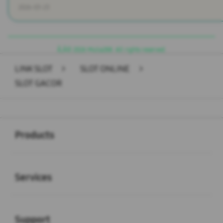
2026-03-23
Ã‚Â© 2026 Mulia288. All rights reserved.
LINK SLOT
>
SLOT ONLINE
>
SLOT GACOR
Buka
Footer Navigation
Products
Buka
Services
Buka
Support