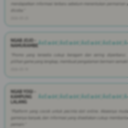
mendapatkan informasi terbaru sebelum menentukan permainan y
dicoba."
2026-03-25
NGAB JOJO -
Ã¢Ëœâ€¦Ã¢Ëœâ€¦Ã¢Ëœâ€¦Ã¢Ëœâ€¦Ã
NAMURAMBE
"Promo yang tersedia cukup beragam dan sering diperbarui.
pilihan game yang lengkap, membuat pengalaman bermain semakin
2026-03-19
NGAB YOGI -
KAMPUNG
Ã¢Ëœâ€¦Ã¢Ëœâ€¦Ã¢Ëœâ€¦Ã¢Ëœâ€¦Ã
LALANG
"Platform yang cocok untuk pecinta slot online. Aksesnya muda
gamenya banyak, dan informasi yang disediakan cukup membantu
pemain."