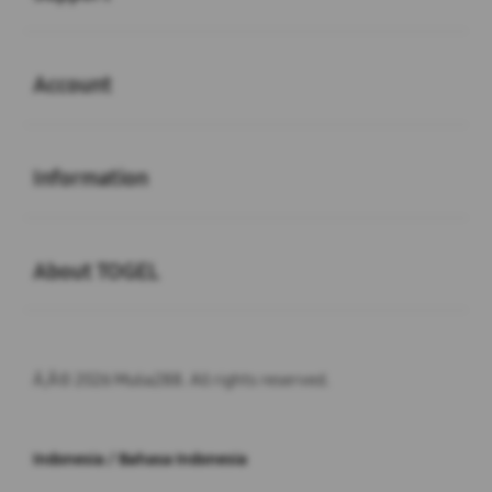
Buka
Account
Buka
Information
Buka
About TOGEL
Ã‚Â© 2026 Mulia288. All rights reserved.
Indonesia / Bahasa Indonesia