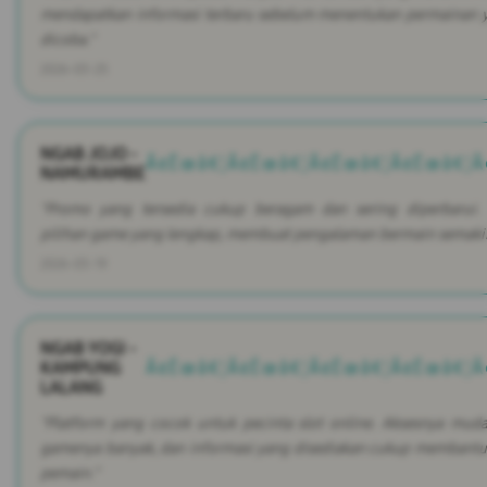
mendapatkan informasi terbaru sebelum menentukan permainan y
dicoba."
2026-03-25
NGAB JOJO -
Ã¢Ëœâ€¦Ã¢Ëœâ€¦Ã¢Ëœâ€¦Ã¢Ëœâ€¦Ã
NAMURAMBE
"Promo yang tersedia cukup beragam dan sering diperbarui.
pilihan game yang lengkap, membuat pengalaman bermain semakin
2026-03-19
NGAB YOGI -
KAMPUNG
Ã¢Ëœâ€¦Ã¢Ëœâ€¦Ã¢Ëœâ€¦Ã¢Ëœâ€¦Ã
LALANG
"Platform yang cocok untuk pecinta slot online. Aksesnya muda
gamenya banyak, dan informasi yang disediakan cukup membantu
pemain."