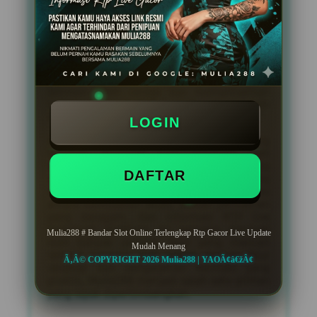
persentase Return to Player dari berbagai
permainan slot. Informasi ini membantu
pemain dalam memilih game yang sedang
memiliki performa baik sehingga dapat
meningkatkan peluang mendapatkan hasil
yang lebih optimal. Dengan data yang
diperbarui secara berkala, pemain dapat
bermain lebih cerdas dan memanfaatkan
kesempatan terbaik saat menjelajahi
berbagai permainan yang tersedia.
LOGIN
Selain menyediakan koleksi game yang
lengkap, Mulia288 juga didukung oleh
layanan profesional, proses transaksi yang
DAFTAR
cepat, serta berbagai promo menarik yang
dapat dinikmati setiap hari. Kombinasi
antara kemudahan akses, pilihan permainan
yang beragam, dan informasi RTP live
membuat platform ini semakin diminati
Mulia288 # Bandar Slot Online Terlengkap Rtp Gacor Live Update
oleh banyak pemain. Bagi yang mencari
Mudah Menang
tempat bermain
slot online
dengan fitur
Ã‚Â© COPYRIGHT 2026 Mulia288 | YAOÃ¢â€žÂ¢
lengkap dan pengalaman bermain yang
praktis, Mulia288 menjadi salah satu pilihan
yang layak dipertimbangkan.