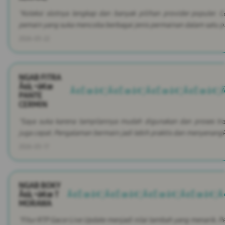
"Koleksi slotnya lengkap dan banyak pilihan provider populer. 
pemain yang suka mencoba berbagai jenis permainan dalam satu pl
2026-03-22
NGAB FITRA
Ã¢â‚¬â€œ
Ã¢Ëœâ€¦Ã¢Ëœâ€¦Ã¢Ëœâ€¦Ã¢Ëœâ€¦
PANTE
CERMIN
"Saya suka karena tampilannya mudah digunakan dan proses tra
juga cepat. Pengalaman bermain jadi lebih praktis dan menyenangk
2026-03-17
NGAB BOKY
Ã¢â‚¬â€œ T
Ã¢Ëœâ€¦Ã¢Ëœâ€¦Ã¢Ëœâ€¦Ã¢Ëœâ€¦Ã
MORAWA
"Fitur RTP Gacor Live Update menjadi nilai tambah yang menarik. P