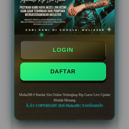
persentase Return to Player dari berbagai
permainan slot. Informasi ini membantu
pemain dalam memilih game yang sedang
memiliki performa baik sehingga dapat
meningkatkan peluang mendapatkan hasil
yang lebih optimal. Dengan data yang
diperbarui secara berkala, pemain dapat
bermain lebih cerdas dan memanfaatkan
kesempatan terbaik saat menjelajahi
berbagai permainan yang tersedia.
LOGIN
Selain menyediakan koleksi game yang
lengkap, Mulia288 juga didukung oleh
layanan profesional, proses transaksi yang
DAFTAR
cepat, serta berbagai promo menarik yang
dapat dinikmati setiap hari. Kombinasi
antara kemudahan akses, pilihan permainan
yang beragam, dan informasi RTP live
membuat platform ini semakin diminati
Mulia288 # Bandar Slot Online Terlengkap Rtp Gacor Live Update
oleh banyak pemain. Bagi yang mencari
Mudah Menang
tempat bermain
slot online
dengan fitur
Ã‚Â© COPYRIGHT 2026 Mulia288 | YAOÃ¢â€žÂ¢
lengkap dan pengalaman bermain yang
praktis, Mulia288 menjadi salah satu pilihan
yang layak dipertimbangkan.