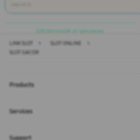
2026-03-23
Ã‚Â© 2026 Mulia288. All rights reserved.
LINK SLOT
>
SLOT ONLINE
>
SLOT GACOR
Buka
Footer Navigation
Products
Buka
Services
Buka
Support