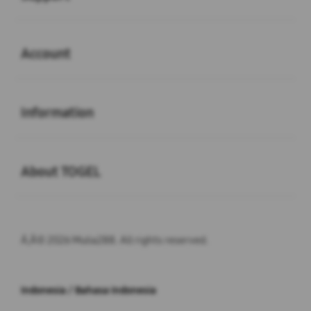
Buka
Account
Buka
Information
Buka
About TOGEL
Ã‚Â© 2026 Mulia288. All rights reserved.
Indonesia / Bahasa Indonesia