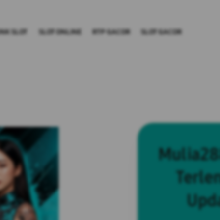
INK SLOT
SLOT ONLINE
RTP GACOR
SLOT GACOR
Mulia28
Terle
Upd