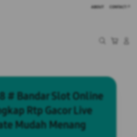
ABOUT
CONTACT
Cari
Troli
Login/Sign-Up
Cari
8 # Bandar Slot Online
ngkap Rtp Gacor Live
ate Mudah Menang