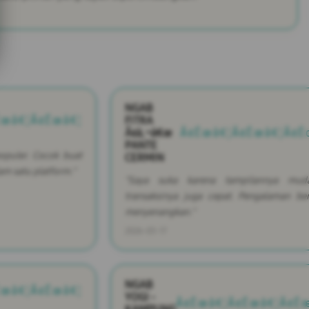
NGAB
Ëœâ€¦Ã¢Ëœâ€¦
FITRA
Ã¢â‚¬â€œ
Ã¢Ëœâ€¦Ã¢Ëœâ€¦Ã¢Ë
PANTE
populer. Cocok buat
CERMIN
m satu platform."
"Saya suka karena tampilannya mud
transaksinya juga cepat. Pengalaman ber
menyenangkan."
2026-03-17
NGAB
Ëœâ€¦Ã¢Ëœâ€¦
YOGI -
Ã¢Ëœâ€¦Ã¢Ëœâ€¦Ã¢Ëœ