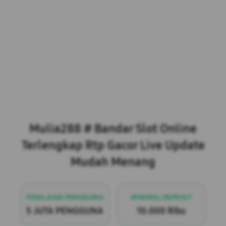
Layer Popup Close
Close
?
Mulia288 # Bandar Slot Online
Terlengkap Rtp Gacor Live Update
Mudah Menang
PENILAIAN PENGGUNA
MINIMAL DEPOSIT
5 JUTA PENGGUNA
10.000 Ribu