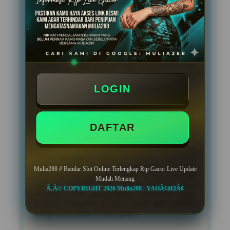
persentase Return to Player dari berbagai
permainan slot. Informasi ini membantu
pemain dalam memilih game yang sedang
memiliki performa baik sehingga dapat
meningkatkan peluang mendapatkan hasil
yang lebih optimal. Dengan data yang
diperbarui secara berkala, pemain dapat
bermain lebih cerdas dan memanfaatkan
kesempatan terbaik saat menjelajahi
berbagai permainan yang tersedia.
LOGIN
Selain menyediakan koleksi game yang
lengkap, Mulia288 juga didukung oleh
layanan profesional, proses transaksi yang
DAFTAR
cepat, serta berbagai promo menarik yang
dapat dinikmati setiap hari. Kombinasi
antara kemudahan akses, pilihan permainan
yang beragam, dan informasi RTP live
membuat platform ini semakin diminati
Mulia288 # Bandar Slot Online Terlengkap Rtp Gacor Live Update
oleh banyak pemain. Bagi yang mencari
Mudah Menang
tempat bermain
slot online
dengan fitur
Ã‚Â© COPYRIGHT 2026 Mulia288 | YAOÃ¢â€žÂ¢
lengkap dan pengalaman bermain yang
praktis, Mulia288 menjadi salah satu pilihan
yang layak dipertimbangkan.