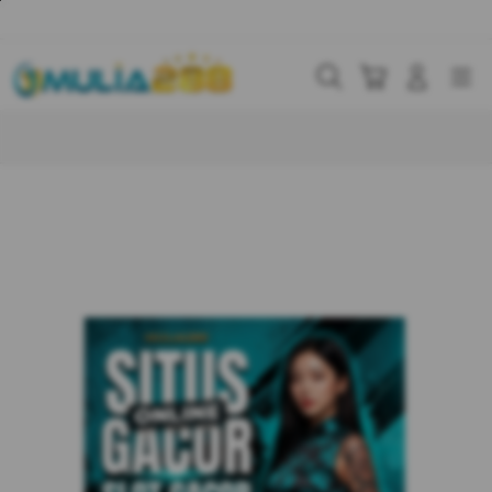
Skip
to
content
Cari
Troli
Login
Navigation
Close menu
Buka Info Lebih Lanjut