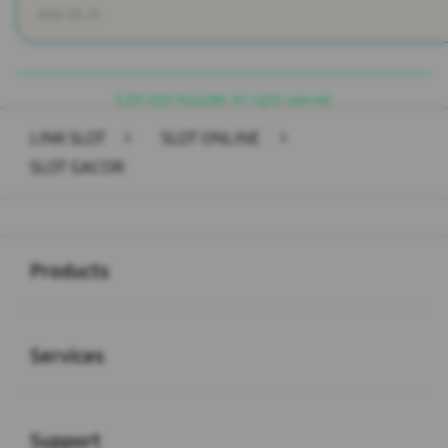
2026-03-23
Ã‚Â© 2026 Mulia288. All rights reserved.
LINK SLOT
>
SLOT ONLINE
>
SLOT GACOR
Buka
Footer Navigation
Products
Buka
Services
Buka
Support