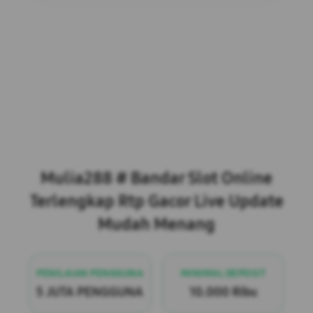
Layer Popup Close
Close
?
Mulia288 # Bandar Slot Online
Terlengkap Rtp Gacor Live Update
Mudah Menang
PENILAIAN PENGGUNA
MINIMAL DEPOSIT
5 JUTA PENGGUNA
10.000 Ribu