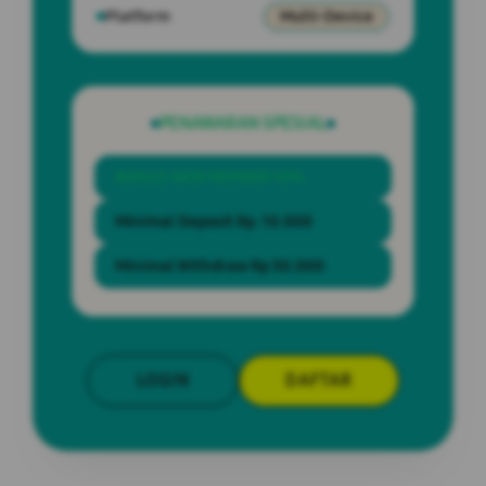
Platform
Multi-Device
PENAWARAN SPESIAL
BONUS NEW MEMBER 10%
Minimal Deposit Rp. 10.000
Minimal Withdraw Rp 50.000
LOGIN
DAFTAR