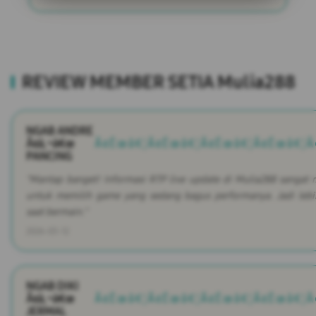
REVIEW MEMBER SETIA Mulia288
NGAB ANDRE
Ã¢â‚¬â€œ
Ã¢Ëœâ€¦Ã¢Ëœâ€¦Ã¢Ëœâ€¦Ã¢Ëœâ€¦Ã
PANCING
"Mantap banget! Informasi RTP live update di Mulia288 sangat
untuk memilih game yang sedang bagus performanya. Jadi leb
saat bermain."
2026-03-12
NGAB DIKI
Ã¢â‚¬â€œ
Ã¢Ëœâ€¦Ã¢Ëœâ€¦Ã¢Ëœâ€¦Ã¢Ëœâ€¦Ã
JERMAL