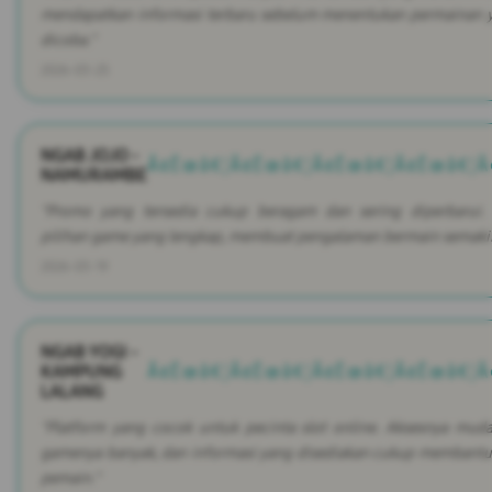
mendapatkan informasi terbaru sebelum menentukan permainan y
dicoba."
2026-03-25
NGAB JOJO -
Ã¢Ëœâ€¦Ã¢Ëœâ€¦Ã¢Ëœâ€¦Ã¢Ëœâ€¦Ã
NAMURAMBE
"Promo yang tersedia cukup beragam dan sering diperbarui.
pilihan game yang lengkap, membuat pengalaman bermain semakin
2026-03-19
NGAB YOGI -
KAMPUNG
Ã¢Ëœâ€¦Ã¢Ëœâ€¦Ã¢Ëœâ€¦Ã¢Ëœâ€¦Ã
LALANG
"Platform yang cocok untuk pecinta slot online. Aksesnya muda
gamenya banyak, dan informasi yang disediakan cukup membantu
pemain."