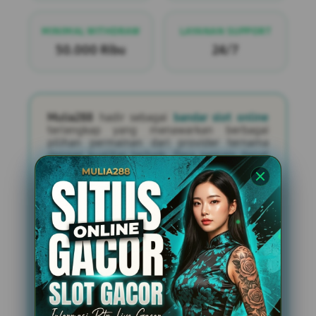
MINIMAL WITHDRAW
LAYANAN SUPPORT
50.000 Ribu
24/7
Mulia288
hadir sebagai
bandar slot online
terlengkap yang menawarkan berbagai
pilihan permainan dari provider ternama
dengan kualitas terbaik. Para pemain dapat
menikmati ratusan hingga ribuan game slot
dengan tampilan modern, fitur menarik,
serta peluang kemenangan yang kompetitif.
Dengan sistem yang mudah diakses melalui
berbagai perangkat, Mulia288 menjadi
pilihan favorit bagi pecinta slot online yang
menginginkan pengalaman bermain yang
nyaman, aman, dan menghibur.
Salah satu keunggulan utama
Mulia288
adalah fitur RTP Gacor Live Update yang
memberikan informasi terkini mengenai