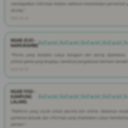
mendapatkan informasi terbaru sebelum menentukan permainan y
dicoba."
2026-03-25
NGAB JOJO -
Ã¢Ëœâ€¦Ã¢Ëœâ€¦Ã¢Ëœâ€¦Ã¢Ëœâ€¦Ã
NAMURAMBE
"Promo yang tersedia cukup beragam dan sering diperbarui.
pilihan game yang lengkap, membuat pengalaman bermain semakin
2026-03-19
NGAB YOGI -
KAMPUNG
Ã¢Ëœâ€¦Ã¢Ëœâ€¦Ã¢Ëœâ€¦Ã¢Ëœâ€¦Ã
LALANG
"Platform yang cocok untuk pecinta slot online. Aksesnya muda
gamenya banyak, dan informasi yang disediakan cukup membantu
pemain."