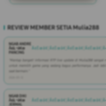
REVIEW MEMBER SETIA Mulia288
NGAB ANDRE
Ã¢â‚¬â€œ
Ã¢Ëœâ€¦Ã¢Ëœâ€¦Ã¢Ëœâ€¦Ã¢Ëœâ€¦Ã
PANCING
"Mantap banget! Informasi RTP live update di Mulia288 sangat
untuk memilih game yang sedang bagus performanya. Jadi leb
saat bermain."
2026-03-12
NGAB DIKI
Ã¢â‚¬â€œ
Ã¢Ëœâ€¦Ã¢Ëœâ€¦Ã¢Ëœâ€¦Ã¢Ëœâ€¦Ã
JERMAL