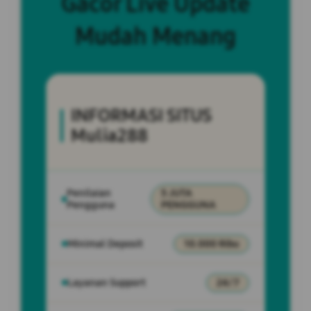
Gacor Live Update
Mudah Menang
INFORMASI SITUS
Mulia288
Penilaian
5 JUTA
Pengguna
PENGGUNA
Minimal Deposit
10.000 Ribu
Layanan Support
24/7