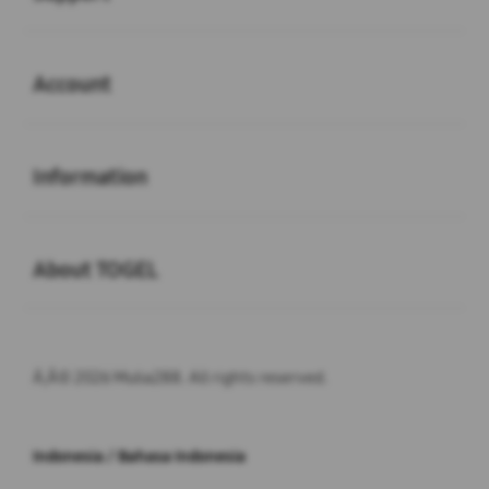
Buka
Account
Buka
Information
Buka
About TOGEL
Ã‚Â© 2026 Mulia288. All rights reserved.
Indonesia / Bahasa Indonesia