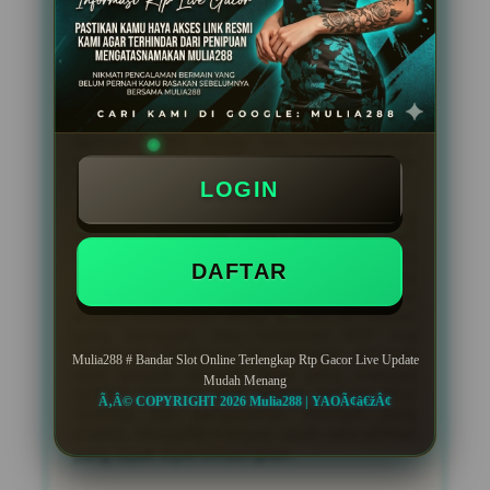
persentase Return to Player dari berbagai
permainan slot. Informasi ini membantu
pemain dalam memilih game yang sedang
memiliki performa baik sehingga dapat
meningkatkan peluang mendapatkan hasil
yang lebih optimal. Dengan data yang
diperbarui secara berkala, pemain dapat
bermain lebih cerdas dan memanfaatkan
kesempatan terbaik saat menjelajahi
berbagai permainan yang tersedia.
LOGIN
Selain menyediakan koleksi game yang
lengkap, Mulia288 juga didukung oleh
layanan profesional, proses transaksi yang
DAFTAR
cepat, serta berbagai promo menarik yang
dapat dinikmati setiap hari. Kombinasi
antara kemudahan akses, pilihan permainan
yang beragam, dan informasi RTP live
membuat platform ini semakin diminati
Mulia288 # Bandar Slot Online Terlengkap Rtp Gacor Live Update
oleh banyak pemain. Bagi yang mencari
Mudah Menang
tempat bermain
slot online
dengan fitur
Ã‚Â© COPYRIGHT 2026 Mulia288 | YAOÃ¢â€žÂ¢
lengkap dan pengalaman bermain yang
praktis, Mulia288 menjadi salah satu pilihan
yang layak dipertimbangkan.