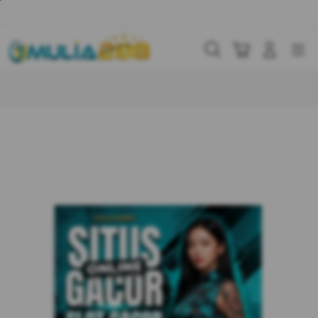
Skip
to
content
Cari
Troli
Login
Navigation
Close menu
Buka Info Lebih Lanjut