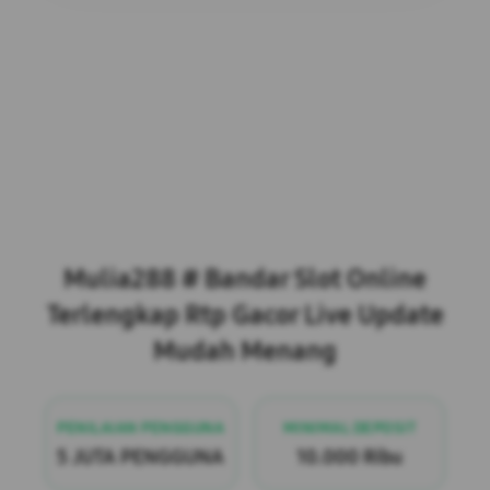
Layer Popup Close
Close
?
Mulia288 # Bandar Slot Online
Terlengkap Rtp Gacor Live Update
Mudah Menang
PENILAIAN PENGGUNA
MINIMAL DEPOSIT
5 JUTA PENGGUNA
10.000 Ribu