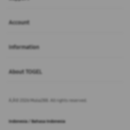
Buka
Account
Buka
Information
Buka
About TOGEL
Ã‚Â© 2026 Mulia288. All rights reserved.
Indonesia / Bahasa Indonesia