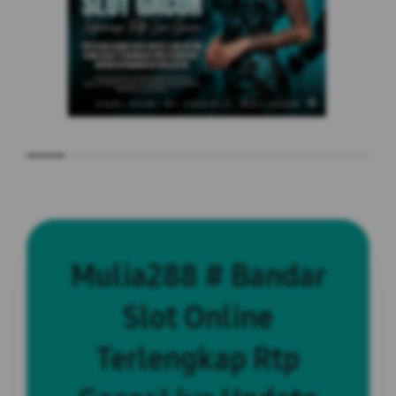
Mulia288 # Bandar
Slot Online
Terlengkap Rtp