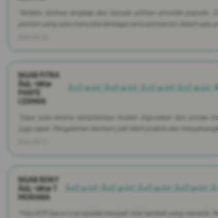
"Koleksi slotnya lengkap dan banyak pilihan provider populer. 
pemain yang suka mencoba berbagai jenis permainan dalam satu pl
2026-03-22
NGAB FITRA
Ã¢â‚¬â€œ
Ã¢Ëœâ€¦Ã¢Ëœâ€¦Ã¢Ëœâ€¦Ã¢Ëœâ€¦
PANTE
CERMIN
"Saya suka karena tampilannya mudah digunakan dan proses tra
juga cepat. Pengalaman bermain jadi lebih praktis dan menyenangk
2026-03-17
NGAB BOKY
Ã¢â‚¬â€œ T
Ã¢Ëœâ€¦Ã¢Ëœâ€¦Ã¢Ëœâ€¦Ã¢Ëœâ€¦Ã
MORAWA
"Fitur RTP Gacor Live Update menjadi nilai tambah yang menarik. P