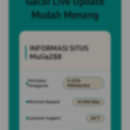
Gacor Live Update
Mudah Menang
INFORMASI SITUS
Mulia288
Penilaian
5 JUTA
Pengguna
PENGGUNA
Minimal Deposit
10.000 Ribu
Layanan Support
24/7