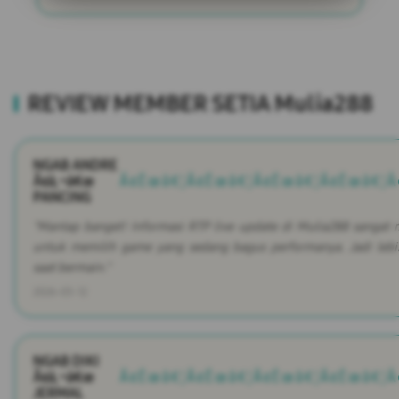
REVIEW MEMBER SETIA Mulia288
NGAB ANDRE
Ã¢â‚¬â€œ
Ã¢Ëœâ€¦Ã¢Ëœâ€¦Ã¢Ëœâ€¦Ã¢Ëœâ€¦Ã
PANCING
"Mantap banget! Informasi RTP live update di Mulia288 sangat
untuk memilih game yang sedang bagus performanya. Jadi leb
saat bermain."
2026-03-12
NGAB DIKI
Ã¢â‚¬â€œ
Ã¢Ëœâ€¦Ã¢Ëœâ€¦Ã¢Ëœâ€¦Ã¢Ëœâ€¦Ã
JERMAL