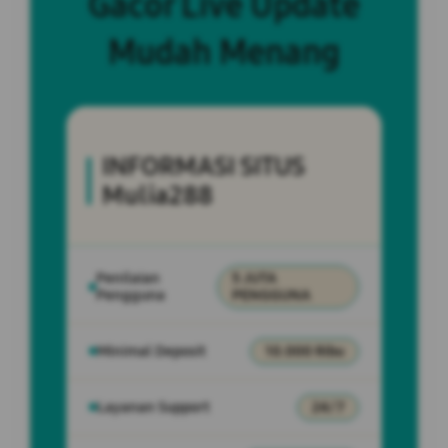
Gacor Live Update
Mudah Menang
INFORMASI SITUS
Mulia288
Penilaian
5 JUTA
Pengguna
PENGGUNA
Minimal Deposit
10.000 Ribu
Layanan Support
24/7