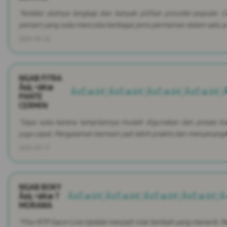
"Koleksi slotnya lengkap dan banyak pilihan provider populer. 
pemain yang suka mencoba berbagai jenis permainan dalam satu pl
2026-03-22
NGAB FITRA
Ã¢â‚¬â€œ
Ã¢Ëœâ€¦Ã¢Ëœâ€¦Ã¢Ëœâ€¦Ã¢Ëœâ€¦
PANTE
CERMIN
"Saya suka karena tampilannya mudah digunakan dan proses tra
juga cepat. Pengalaman bermain jadi lebih praktis dan menyenangk
2026-03-17
NGAB BOKY
Ã¢â‚¬â€œ T
Ã¢Ëœâ€¦Ã¢Ëœâ€¦Ã¢Ëœâ€¦Ã¢Ëœâ€¦Ã
MORAWA
"Fitur RTP Gacor Live Update menjadi nilai tambah yang menarik. P