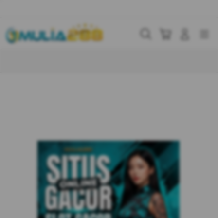
Skip
to
content
Cari
Troli
Login
Navigation
Close menu
Buka Info Lebih Lanjut