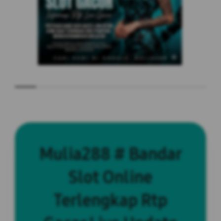
Mulia288 # Bandar
Slot Online
Terlengkap Rtp