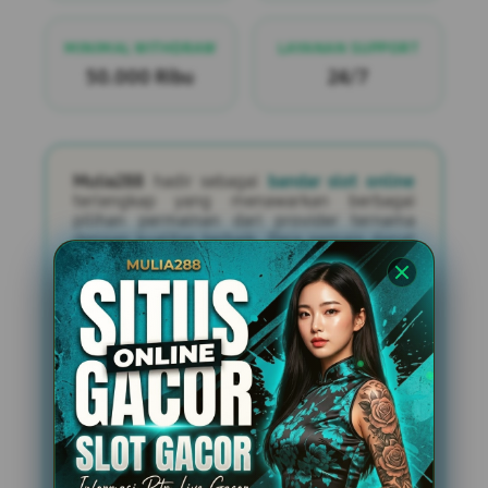
MINIMAL WITHDRAW
LAYANAN SUPPORT
50.000 Ribu
24/7
Mulia288
hadir sebagai
bandar slot online
terlengkap yang menawarkan berbagai
pilihan permainan dari provider ternama
dengan kualitas terbaik. Para pemain dapat
menikmati ratusan hingga ribuan game slot
dengan tampilan modern, fitur menarik,
serta peluang kemenangan yang kompetitif.
Dengan sistem yang mudah diakses melalui
berbagai perangkat, Mulia288 menjadi
pilihan favorit bagi pecinta slot online yang
menginginkan pengalaman bermain yang
nyaman, aman, dan menghibur.
Salah satu keunggulan utama
Mulia288
adalah fitur RTP Gacor Live Update yang
memberikan informasi terkini mengenai