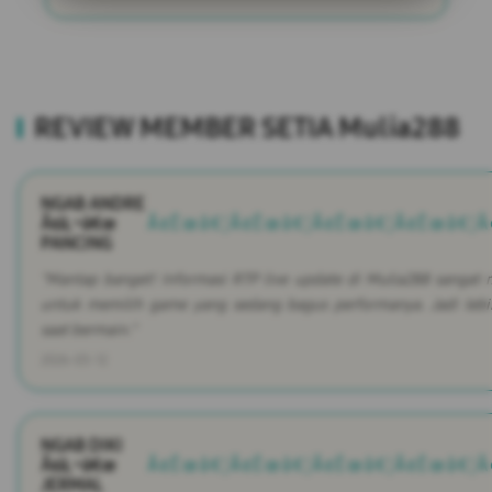
REVIEW MEMBER SETIA Mulia288
NGAB ANDRE
Ã¢â‚¬â€œ
Ã¢Ëœâ€¦Ã¢Ëœâ€¦Ã¢Ëœâ€¦Ã¢Ëœâ€¦Ã
PANCING
"Mantap banget! Informasi RTP live update di Mulia288 sangat
untuk memilih game yang sedang bagus performanya. Jadi leb
saat bermain."
2026-03-12
NGAB DIKI
Ã¢â‚¬â€œ
Ã¢Ëœâ€¦Ã¢Ëœâ€¦Ã¢Ëœâ€¦Ã¢Ëœâ€¦Ã
JERMAL