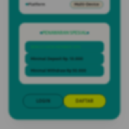
Platform
Multi-Device
PENAWARAN SPESIAL
BONUS NEW MEMBER 10%
Minimal Deposit Rp. 10.000
Minimal Withdraw Rp 50.000
LOGIN
DAFTAR