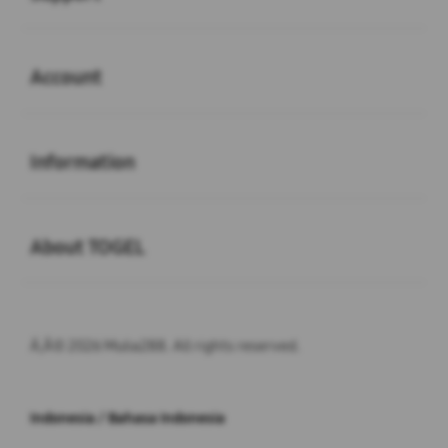
Buka
Account
Buka
Information
Buka
About TOGEL
Ã‚Â© 2026 Mulia288. All rights reserved.
Indonesia / Bahasa Indonesia