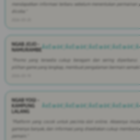
mendapatkan informasi terbaru sebelum menentukan permainan y
dicoba."
2026-03-25
NGAB JOJO -
Ã¢Ëœâ€¦Ã¢Ëœâ€¦Ã¢Ëœâ€¦Ã¢Ëœâ€¦Ã
NAMURAMBE
"Promo yang tersedia cukup beragam dan sering diperbarui.
pilihan game yang lengkap, membuat pengalaman bermain semakin
2026-03-19
NGAB YOGI -
KAMPUNG
Ã¢Ëœâ€¦Ã¢Ëœâ€¦Ã¢Ëœâ€¦Ã¢Ëœâ€¦Ã
LALANG
"Platform yang cocok untuk pecinta slot online. Aksesnya muda
gamenya banyak, dan informasi yang disediakan cukup membantu
pemain."