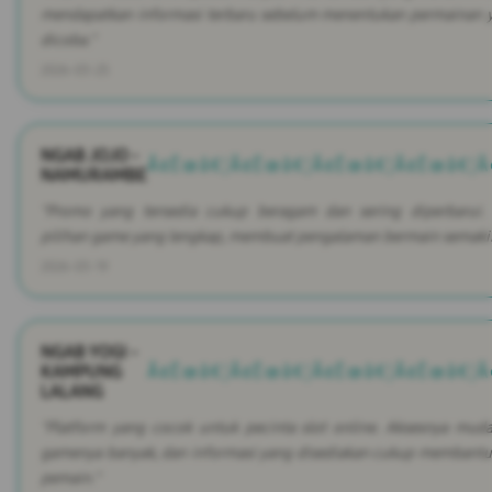
mendapatkan informasi terbaru sebelum menentukan permainan y
dicoba."
2026-03-25
NGAB JOJO -
Ã¢Ëœâ€¦Ã¢Ëœâ€¦Ã¢Ëœâ€¦Ã¢Ëœâ€¦Ã
NAMURAMBE
"Promo yang tersedia cukup beragam dan sering diperbarui.
pilihan game yang lengkap, membuat pengalaman bermain semakin
2026-03-19
NGAB YOGI -
KAMPUNG
Ã¢Ëœâ€¦Ã¢Ëœâ€¦Ã¢Ëœâ€¦Ã¢Ëœâ€¦Ã
LALANG
"Platform yang cocok untuk pecinta slot online. Aksesnya muda
gamenya banyak, dan informasi yang disediakan cukup membantu
pemain."