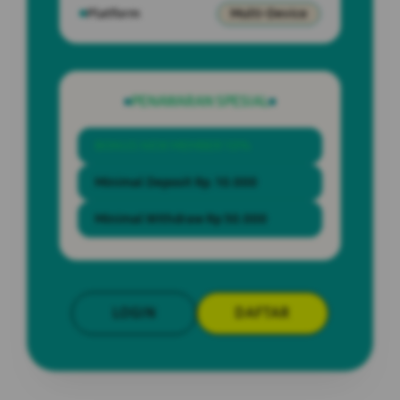
Platform
Multi-Device
PENAWARAN SPESIAL
BONUS NEW MEMBER 10%
Minimal Deposit Rp. 10.000
Minimal Withdraw Rp 50.000
LOGIN
DAFTAR