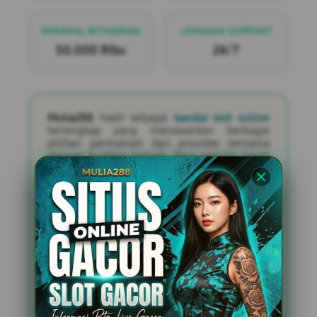
MINIMAL WITHDRAW
LAYANAN SUPPORT
50.000 Ribu
24/7
Mulia288
hadir sebagai
bandar slot online
terlengkap yang menawarkan berbagai
pilihan permainan dari provider ternama
dengan kualitas terbaik. Para pemain dapat
menikmati ratusan hingga ribuan game slot
dengan tampilan modern, fitur menarik,
serta peluang kemenangan yang kompetitif.
Dengan sistem yang mudah diakses melalui
berbagai perangkat, Mulia288 menjadi
pilihan favorit bagi pecinta slot online yang
menginginkan pengalaman bermain yang
nyaman, aman, dan menghibur.
Salah satu keunggulan utama
Mulia288
adalah fitur RTP Gacor Live Update yang
memberikan informasi terkini mengenai