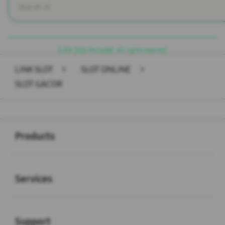
2026-03-23
Ã‚Â© 2026 Mulia288. All rights reserved.
LINK SLOT
>
SLOT ONLINE
>
SLOT GACOR
Buka
Footer Navigation
Products
Buka
Services
Buka
Support