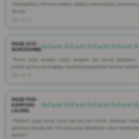
mendapatkan informasi terbaru sebelum menentukan permainan y
dicoba."
2026-03-25
NGAB JOJO -
Ã¢Ëœâ€¦Ã¢Ëœâ€¦Ã¢Ëœâ€¦Ã¢Ëœâ€¦Ã
NAMURAMBE
"Promo yang tersedia cukup beragam dan sering diperbarui.
pilihan game yang lengkap, membuat pengalaman bermain semakin
2026-03-19
NGAB YOGI -
KAMPUNG
Ã¢Ëœâ€¦Ã¢Ëœâ€¦Ã¢Ëœâ€¦Ã¢Ëœâ€¦Ã
LALANG
"Platform yang cocok untuk pecinta slot online. Aksesnya muda
gamenya banyak, dan informasi yang disediakan cukup membantu
pemain."