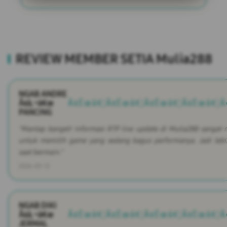
REVIEW MEMBER SETIA Mulia288
NGAB ANDRE
Ã¢â‚¬â€œ
Ã¢Ëœâ€¦Ã¢Ëœâ€¦Ã¢Ëœâ€¦Ã¢Ëœâ€¦Ã
PANCING
"Mantap banget! Informasi RTP live update di Mulia288 sangat
untuk memilih game yang sedang bagus performanya. Jadi leb
saat bermain."
2026-03-12
NGAB DIKI
Ã¢â‚¬â€œ
Ã¢Ëœâ€¦Ã¢Ëœâ€¦Ã¢Ëœâ€¦Ã¢Ëœâ€¦Ã
JERMAL