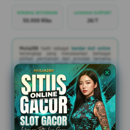
MINIMAL WITHDRAW
LAYANAN SUPPORT
50.000 Ribu
24/7
Mulia288
hadir sebagai
bandar slot online
terlengkap yang menawarkan berbagai
pilihan permainan dari provider ternama
dengan kualitas terbaik. Para pemain dapat
menikmati ratusan hingga ribuan game slot
dengan tampilan modern, fitur menarik,
serta peluang kemenangan yang kompetitif.
Dengan sistem yang mudah diakses melalui
berbagai perangkat, Mulia288 menjadi
pilihan favorit bagi pecinta slot online yang
menginginkan pengalaman bermain yang
nyaman, aman, dan menghibur.
Salah satu keunggulan utama
Mulia288
adalah fitur RTP Gacor Live Update yang
memberikan informasi terkini mengenai