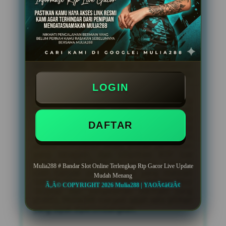
persentase Return to Player dari berbagai
permainan slot. Informasi ini membantu
pemain dalam memilih game yang sedang
memiliki performa baik sehingga dapat
meningkatkan peluang mendapatkan hasil
yang lebih optimal. Dengan data yang
diperbarui secara berkala, pemain dapat
bermain lebih cerdas dan memanfaatkan
kesempatan terbaik saat menjelajahi
berbagai permainan yang tersedia.
LOGIN
Selain menyediakan koleksi game yang
lengkap, Mulia288 juga didukung oleh
layanan profesional, proses transaksi yang
DAFTAR
cepat, serta berbagai promo menarik yang
dapat dinikmati setiap hari. Kombinasi
antara kemudahan akses, pilihan permainan
yang beragam, dan informasi RTP live
membuat platform ini semakin diminati
Mulia288 # Bandar Slot Online Terlengkap Rtp Gacor Live Update
oleh banyak pemain. Bagi yang mencari
Mudah Menang
tempat bermain
slot online
dengan fitur
Ã‚Â© COPYRIGHT 2026 Mulia288 | YAOÃ¢â€žÂ¢
lengkap dan pengalaman bermain yang
praktis, Mulia288 menjadi salah satu pilihan
yang layak dipertimbangkan.