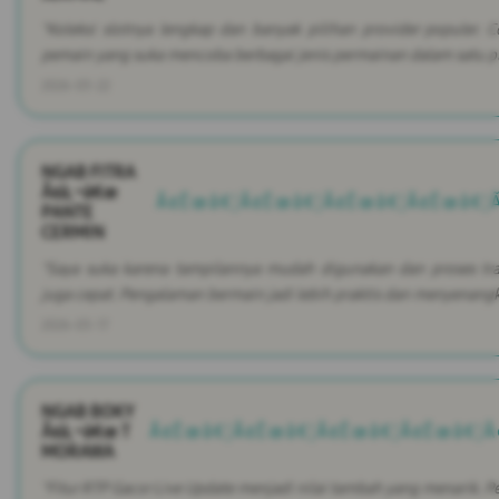
"Koleksi slotnya lengkap dan banyak pilihan provider populer. 
pemain yang suka mencoba berbagai jenis permainan dalam satu pl
2026-03-22
NGAB FITRA
Ã¢â‚¬â€œ
Ã¢Ëœâ€¦Ã¢Ëœâ€¦Ã¢Ëœâ€¦Ã¢Ëœâ€¦
PANTE
CERMIN
"Saya suka karena tampilannya mudah digunakan dan proses tra
juga cepat. Pengalaman bermain jadi lebih praktis dan menyenangk
2026-03-17
NGAB BOKY
Ã¢â‚¬â€œ T
Ã¢Ëœâ€¦Ã¢Ëœâ€¦Ã¢Ëœâ€¦Ã¢Ëœâ€¦Ã
MORAWA
"Fitur RTP Gacor Live Update menjadi nilai tambah yang menarik. P