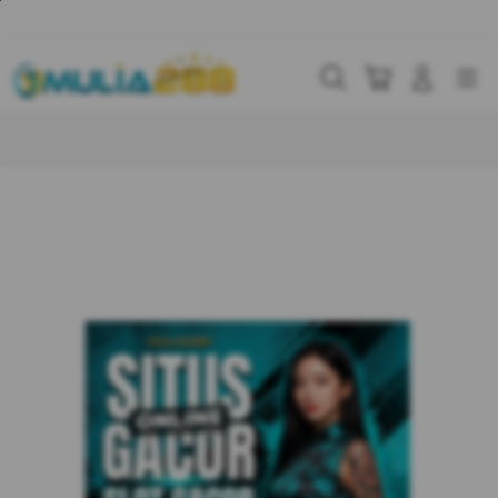
Skip
to
content
Cari
Troli
Login
Navigation
Close menu
Buka Info Lebih Lanjut