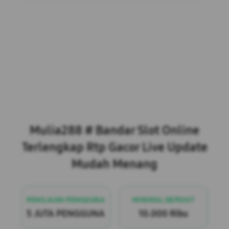
Layer Popup Close
Close
?
Mulia288 # Bandar Slot Online
Terlengkap Rtp Gacor Live Update
Mudah Menang
PENILAIAN PENGGUNA
MINIMAL DEPOSIT
5 JUTA PENGGUNA
10.000 Ribu