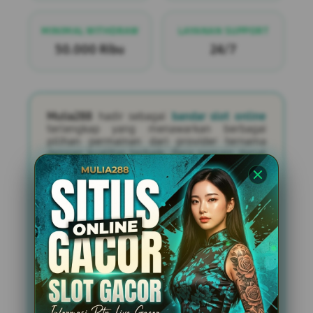
MINIMAL WITHDRAW
LAYANAN SUPPORT
50.000 Ribu
24/7
Mulia288
hadir sebagai
bandar slot online
terlengkap yang menawarkan berbagai
pilihan permainan dari provider ternama
dengan kualitas terbaik. Para pemain dapat
menikmati ratusan hingga ribuan game slot
dengan tampilan modern, fitur menarik,
serta peluang kemenangan yang kompetitif.
Dengan sistem yang mudah diakses melalui
berbagai perangkat, Mulia288 menjadi
pilihan favorit bagi pecinta slot online yang
menginginkan pengalaman bermain yang
nyaman, aman, dan menghibur.
Salah satu keunggulan utama
Mulia288
adalah fitur RTP Gacor Live Update yang
memberikan informasi terkini mengenai