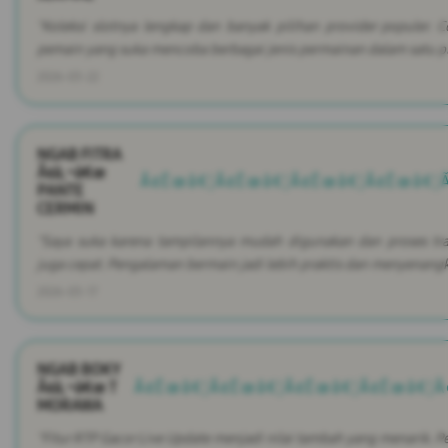
"Koleksi slotnya lengkap dan banyak pilihan provider populer. 
pemain yang suka mencoba berbagai jenis permainan dalam satu pl
2026-03-22
NGAB FITRA
Ã¢â‚¬â€œ
Ã¢Ëœâ€¦Ã¢Ëœâ€¦Ã¢Ëœâ€¦Ã¢Ëœâ€¦
PANTE
CERMIN
"Saya suka karena tampilannya mudah digunakan dan proses tra
juga cepat. Pengalaman bermain jadi lebih praktis dan menyenangk
2026-03-17
NGAB BOKY
Ã¢â‚¬â€œ T
Ã¢Ëœâ€¦Ã¢Ëœâ€¦Ã¢Ëœâ€¦Ã¢Ëœâ€¦Ã
MORAWA
"Fitur RTP Gacor Live Update menjadi nilai tambah yang menarik. P