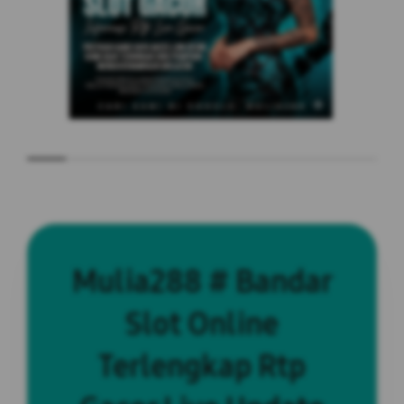
Mulia288 # Bandar
Slot Online
Terlengkap Rtp