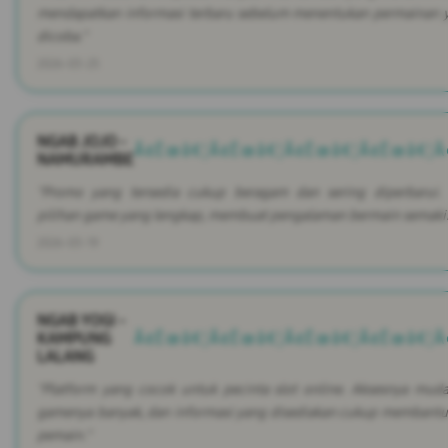
mendapatkan informasi terbaru sebelum menentukan permainan y
dicoba."
2026-03-25
NGAB JOJO -
Ã¢Ëœâ€¦Ã¢Ëœâ€¦Ã¢Ëœâ€¦Ã¢Ëœâ€¦Ã
NAMURAMBE
"Promo yang tersedia cukup beragam dan sering diperbarui.
pilihan game yang lengkap, membuat pengalaman bermain semakin
2026-03-19
NGAB YOGI -
KAMPUNG
Ã¢Ëœâ€¦Ã¢Ëœâ€¦Ã¢Ëœâ€¦Ã¢Ëœâ€¦Ã
LALANG
"Platform yang cocok untuk pecinta slot online. Aksesnya muda
gamenya banyak, dan informasi yang disediakan cukup membantu
pemain."