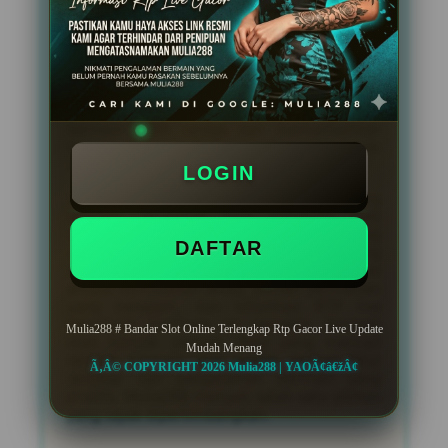
persentase Return to Player dari berbagai
permainan slot. Informasi ini membantu
pemain dalam memilih game yang sedang
memiliki performa baik sehingga dapat
meningkatkan peluang mendapatkan hasil
yang lebih optimal. Dengan data yang
diperbarui secara berkala, pemain dapat
bermain lebih cerdas dan memanfaatkan
kesempatan terbaik saat menjelajahi
berbagai permainan yang tersedia.
LOGIN
Selain menyediakan koleksi game yang
lengkap, Mulia288 juga didukung oleh
layanan profesional, proses transaksi yang
DAFTAR
cepat, serta berbagai promo menarik yang
dapat dinikmati setiap hari. Kombinasi
antara kemudahan akses, pilihan permainan
yang beragam, dan informasi RTP live
membuat platform ini semakin diminati
Mulia288 # Bandar Slot Online Terlengkap Rtp Gacor Live Update
oleh banyak pemain. Bagi yang mencari
Mudah Menang
tempat bermain
slot online
dengan fitur
Ã‚Â© COPYRIGHT 2026 Mulia288 | YAOÃ¢â€žÂ¢
lengkap dan pengalaman bermain yang
praktis, Mulia288 menjadi salah satu pilihan
yang layak dipertimbangkan.