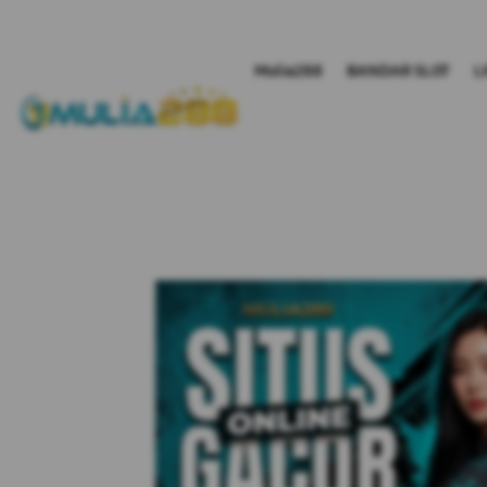
Skip
to
content
Mulia288
BANDAR SLOT
L
Buka Info Lebih Lanjut