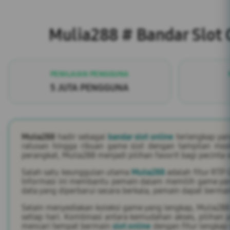
Mulia288 # Bandar Slot
PENILAIAN PENGGUNA
5 JUTA PENGGUNA
Mulia288
hadir sebagai
bandar slot online
terlengkap yan
ratusan hingga ribuan game slot dengan tampilan mode
perangkat, Mulia288 menjadi pilihan favorit bagi pecin
Salah satu keunggulan utama
Mulia288
adalah fitur RTP 
Informasi ini membantu pemain dalam memilih game yan
data yang diperbarui secara berkala, pemain dapat berma
Selain menyediakan koleksi game yang lengkap, Mulia288 
setiap hari. Kombinasi antara kemudahan akses, pilihan
mencari tempat bermain
slot online
dengan fitur lengkap