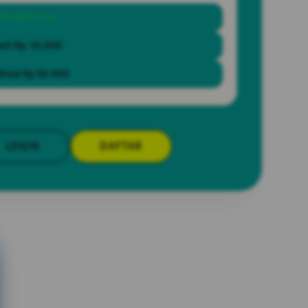
MEMBER 10%
it Rp. 10.000
draw Rp 50.000
LOGIN
DAFTAR