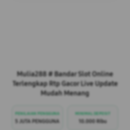
Layer Popup Close
Close
?
Mulia288 # Bandar Slot Online
Terlengkap Rtp Gacor Live Update
Mudah Menang
PENILAIAN PENGGUNA
MINIMAL DEPOSIT
5 JUTA PENGGUNA
10.000 Ribu