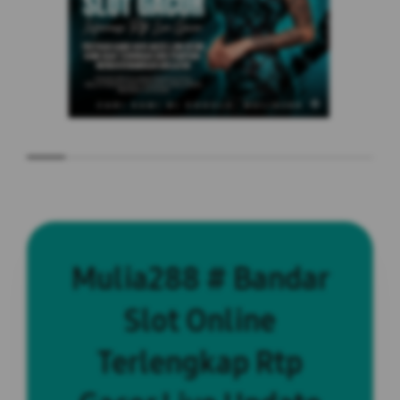
Mulia288 # Bandar
Slot Online
Terlengkap Rtp