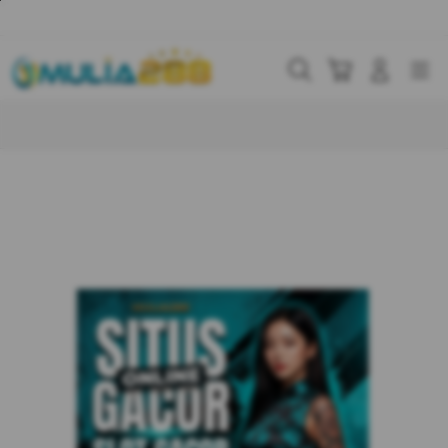
Skip
to
content
Cari
Troli
Login
Navigation
Close menu
Buka Info Lebih Lanjut