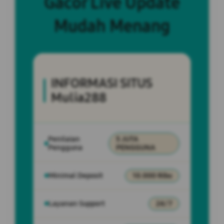
Gacor Live Update
Mudah Menang
INFORMASI SITUS
Mulia288
Penilaian
5 JUTA
Pengguna
PENGGUNA
Minimal Deposit
10.000 Ribu
Layanan Support
24/7