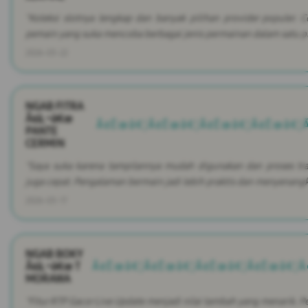
"Koleksi slotnya lengkap dan banyak pilihan provider populer. 
pemain yang suka mencoba berbagai jenis permainan dalam satu pl
2026-03-22
NGAB FITRA
Ã¢â‚¬â€œ
Ã¢Ëœâ€¦Ã¢Ëœâ€¦Ã¢Ëœâ€¦Ã¢Ëœâ€¦
PANTE
CERMIN
"Saya suka karena tampilannya mudah digunakan dan proses tra
juga cepat. Pengalaman bermain jadi lebih praktis dan menyenangk
2026-03-17
NGAB BOKY
Ã¢â‚¬â€œ T
Ã¢Ëœâ€¦Ã¢Ëœâ€¦Ã¢Ëœâ€¦Ã¢Ëœâ€¦Ã
MORAWA
"Fitur RTP Gacor Live Update menjadi nilai tambah yang menarik. P