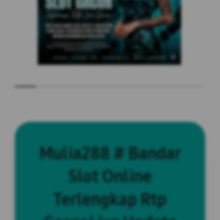
Mulia288 # Bandar
Slot Online
Terlengkap Rtp