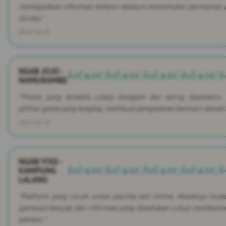
mendapatkan informasi terbaru sebelum menentukan permainan y
dicoba."
2026-03-25
NGAB JOJO -
Ã¢Ëœâ€¦Ã¢Ëœâ€¦Ã¢Ëœâ€¦Ã¢Ëœâ€¦Ã
NAMURAMBE
"Promo yang tersedia cukup beragam dan sering diperbarui.
pilihan game yang lengkap, membuat pengalaman bermain semakin
2026-03-19
NGAB YOGI -
KAMPUNG
Ã¢Ëœâ€¦Ã¢Ëœâ€¦Ã¢Ëœâ€¦Ã¢Ëœâ€¦Ã
LALANG
"Platform yang cocok untuk pecinta slot online. Aksesnya muda
gamenya banyak, dan informasi yang disediakan cukup membantu
pemain."