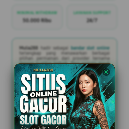
MINIMAL WITHDRAW
LAYANAN SUPPORT
50.000 Ribu
24/7
Mulia288
hadir sebagai
bandar slot online
terlengkap yang menawarkan berbagai
pilihan permainan dari provider ternama
dengan kualitas terbaik. Para pemain dapat
menikmati ratusan hingga ribuan game slot
dengan tampilan modern, fitur menarik,
serta peluang kemenangan yang kompetitif.
Dengan sistem yang mudah diakses melalui
berbagai perangkat, Mulia288 menjadi
pilihan favorit bagi pecinta slot online yang
menginginkan pengalaman bermain yang
nyaman, aman, dan menghibur.
Salah satu keunggulan utama
Mulia288
adalah fitur RTP Gacor Live Update yang
memberikan informasi terkini mengenai