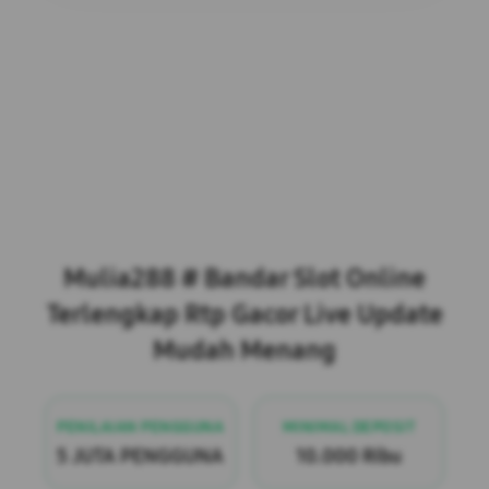
Layer Popup Close
Close
?
Mulia288 # Bandar Slot Online
Terlengkap Rtp Gacor Live Update
Mudah Menang
PENILAIAN PENGGUNA
MINIMAL DEPOSIT
5 JUTA PENGGUNA
10.000 Ribu