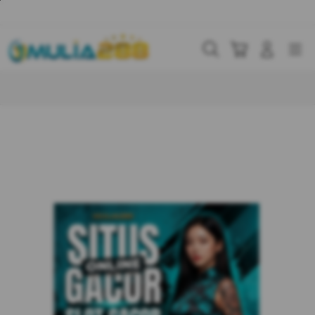
Skip
to
content
Cari
Troli
Login
Navigation
Close menu
Buka Info Lebih Lanjut