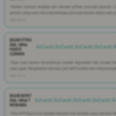
"Koleksi slotnya lengkap dan banyak pilihan provider populer. 
pemain yang suka mencoba berbagai jenis permainan dalam satu pl
2026-03-22
NGAB FITRA
Ã¢â‚¬â€œ
Ã¢Ëœâ€¦Ã¢Ëœâ€¦Ã¢Ëœâ€¦Ã¢Ëœâ€¦
PANTE
CERMIN
"Saya suka karena tampilannya mudah digunakan dan proses tra
juga cepat. Pengalaman bermain jadi lebih praktis dan menyenangk
2026-03-17
NGAB BOKY
Ã¢â‚¬â€œ T
Ã¢Ëœâ€¦Ã¢Ëœâ€¦Ã¢Ëœâ€¦Ã¢Ëœâ€¦Ã
MORAWA
"Fitur RTP Gacor Live Update menjadi nilai tambah yang menarik. P