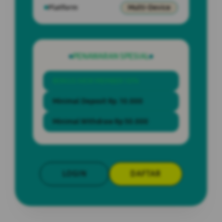
Platform
Multi-Device
PENAWARAN SPESIAL
BONUS NEW MEMBER 10%
Minimal Deposit Rp. 10.000
Minimal Withdraw Rp 50.000
LOGIN
DAFTAR