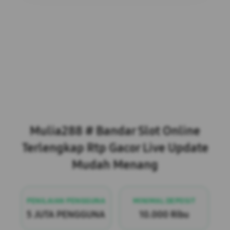
Layer Popup Close
Close
?
Mulia288 # Bandar Slot Online
Terlengkap Rtp Gacor Live Update
Mudah Menang
PENILAIAN PENGGUNA
MINIMAL DEPOSIT
5 JUTA PENGGUNA
10.000 Ribu