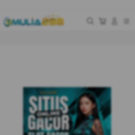
Skip
to
content
Cari
Troli
Login
Navigation
Close menu
Buka Info Lebih Lanjut