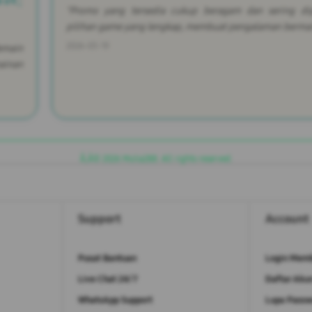
œâ€¦
"Promo yang tersedia cukup beragam dan sering dip
pilihan game yang lengkap, membuat pengalaman bermai
2026-03-19
Pemain
ainan
Ã‚Â© 2026 Mulia288. All rights reserved.
Support
Account
Pusat Bantuan
Login Mem
Live Chat 24/7
Daftar Aku
WhatsApp Support
Lupa Passw