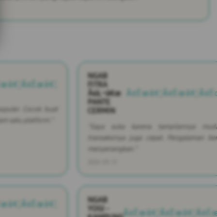
NGAB
Ëœâ€¦Ã¢Ëœâ€¦
FITRA
Ã¢â‚¬â€œ
Ã¢Ëœâ€¦Ã¢Ëœâ€¦Ã¢Ë
PANTE
populer. Cocok buat
CERMIN
m satu platform."
"Saya suka karena tampilannya mud
transaksinya juga cepat. Pengalaman ber
menyenangkan."
2026-03-17
NGAB
Ëœâ€¦Ã¢Ëœâ€¦
YOGI -
Ã¢Ëœâ€¦Ã¢Ëœâ€¦Ã¢Ëœ