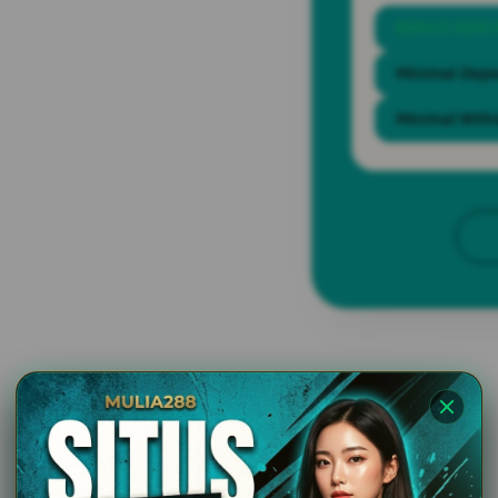
BONUS NEW 
Minimal Depos
Minimal With