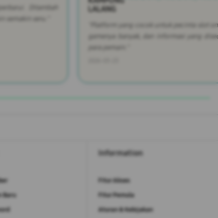
KAMPUNG
erbarui. Ditambah
LALANG
n semakin seru."
"Platform yang cocok untuk pecinta slot on
gamenya banyak, dan informasi yang dis
para pemain."
2026-03-23
Information
ber
Fitur Akses
n Baru
Fitur Pemula
ord
Aturan & Kebijakan