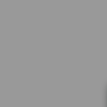
Layer Popup Close
Close
?