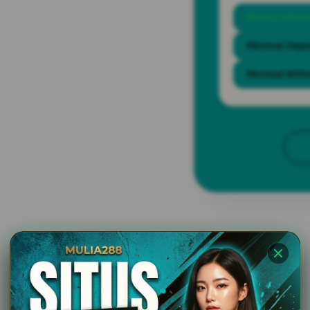
BONUS NEW 
Minimal Depos
Minimal With