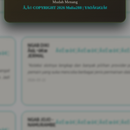
Mudah Menang
Ã‚Â© COPYRIGHT 2026 Mulia288 | YAOÃ¢â€žÂ¢
NGAB DIKI
Ã¢â‚¬â€œ
Ã¢Ëœâ€¦Ã¢Ëœâ€¦Ã¢Ëœâ€¦Ã¢
œâ€¦
JERMAL
"Koleksi slotnya lengkap dan banyak pilihan provider 
angat
pemain yang suka mencoba berbagai jenis permainan dala
 Jadi
2026-03-22
NGAB JOJO -
Ã¢Ëœâ€¦Ã¢Ëœâ€¦Ã¢Ëœâ€¦Ã¢
NAMURAMBE