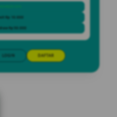
MEMBER 10%
it Rp. 10.000
draw Rp 50.000
LOGIN
DAFTAR