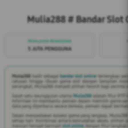
Mulia288 # Bandar Slot
PENILAIAN PENGGUNA
5 JUTA PENGGUNA
Mulia288
hadir sebagai
bandar slot online
terlengkap yan
ratusan hingga ribuan game slot dengan tampilan mode
perangkat, Mulia288 menjadi pilihan favorit bagi pecin
Salah satu keunggulan utama
Mulia288
adalah fitur RTP 
Informasi ini membantu pemain dalam memilih game yan
data yang diperbarui secara berkala, pemain dapat berma
Selain menyediakan koleksi game yang lengkap, Mulia288 
setiap hari. Kombinasi antara kemudahan akses, pilihan
mencari tempat bermain
slot online
dengan fitur lengkap