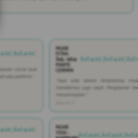
NGAB
Ëœâ€¦Ã¢Ëœâ€¦
FITRA
Ã¢â‚¬â€œ
Ã¢Ëœâ€¦Ã¢Ëœâ€¦Ã¢Ë
PANTE
populer. Cocok buat
CERMIN
m satu platform."
"Saya suka karena tampilannya mud
transaksinya juga cepat. Pengalaman ber
menyenangkan."
2026-03-17
NGAB
Ëœâ€¦Ã¢Ëœâ€¦
YOGI -
Ã¢Ëœâ€¦Ã¢Ëœâ€¦Ã¢Ëœ