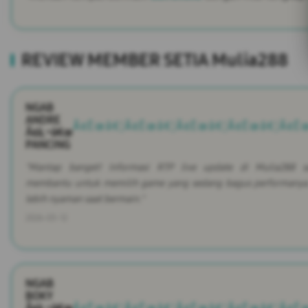
REVIEW MEMBER SETIA Mulia288
NGAB
ANDRE
Ã¢Ëœâ€¦Ã¢Ëœâ€¦Ã¢Ëœâ€¦Ã¢Ëœâ€¦Ã¢Ë
Ã¢â‚¬â€œ
PANCING
"Mantap banget! Informasi RTP live update di Mulia288 s
membantu untuk memilih game yang sedang bagus performanya.
lebih nyaman saat bermain."
2026-03-12
NGAB
BOKY