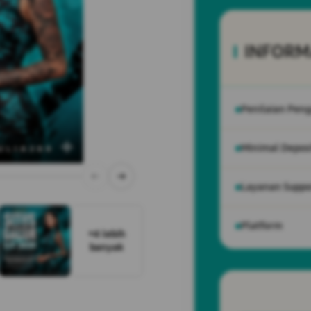
INFORMA
Penilaian Pen
Minimal Depos
Sebelumnya
Berikutnya
Layanan Suppo
Platform
+4 lebih
banyak