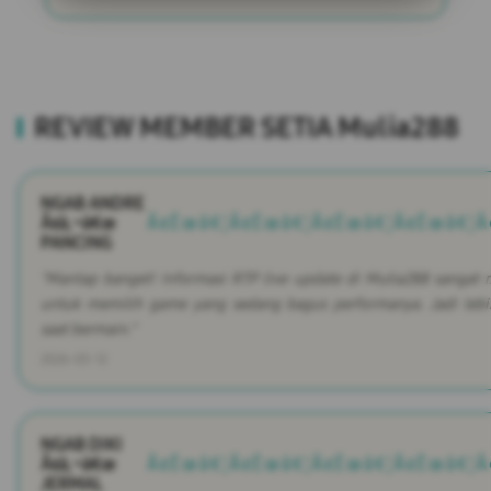
REVIEW MEMBER SETIA Mulia288
NGAB ANDRE
Ã¢â‚¬â€œ
Ã¢Ëœâ€¦Ã¢Ëœâ€¦Ã¢Ëœâ€¦Ã¢Ëœâ€¦Ã
PANCING
"Mantap banget! Informasi RTP live update di Mulia288 sangat
untuk memilih game yang sedang bagus performanya. Jadi leb
saat bermain."
2026-03-12
NGAB DIKI
Ã¢â‚¬â€œ
Ã¢Ëœâ€¦Ã¢Ëœâ€¦Ã¢Ëœâ€¦Ã¢Ëœâ€¦Ã
JERMAL