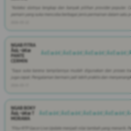
"Koleksi slotnya lengkap dan banyak pilihan provider populer. 
pemain yang suka mencoba berbagai jenis permainan dalam satu pl
2026-03-22
NGAB FITRA
Ã¢â‚¬â€œ
Ã¢Ëœâ€¦Ã¢Ëœâ€¦Ã¢Ëœâ€¦Ã¢Ëœâ€¦
PANTE
CERMIN
"Saya suka karena tampilannya mudah digunakan dan proses tra
juga cepat. Pengalaman bermain jadi lebih praktis dan menyenangk
2026-03-17
NGAB BOKY
Ã¢â‚¬â€œ T
Ã¢Ëœâ€¦Ã¢Ëœâ€¦Ã¢Ëœâ€¦Ã¢Ëœâ€¦Ã
MORAWA
"Fitur RTP Gacor Live Update menjadi nilai tambah yang menarik. P