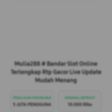
Layer Popup Close
Close
?
Mulia288 # Bandar Slot Online
Terlengkap Rtp Gacor Live Update
Mudah Menang
PENILAIAN PENGGUNA
MINIMAL DEPOSIT
5 JUTA PENGGUNA
10.000 Ribu