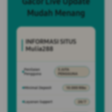
Gacor Live Update
Mudah Menang
INFORMASI SITUS
Mulia288
Penilaian
5 JUTA
Pengguna
PENGGUNA
Minimal Deposit
10.000 Ribu
Layanan Support
24/7