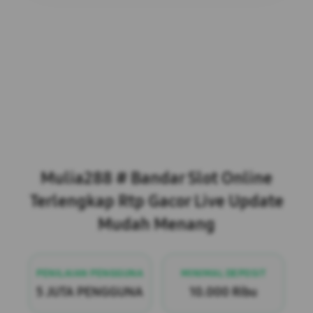
Layer Popup Close
Close
?
Mulia288 # Bandar Slot Online
Terlengkap Rtp Gacor Live Update
Mudah Menang
PENILAIAN PENGGUNA
MINIMAL DEPOSIT
5 JUTA PENGGUNA
10.000 Ribu