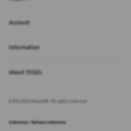
Buka
Account
Buka
Information
Buka
About TOGEL
Ã‚Â© 2026 Mulia288. All rights reserved.
Indonesia / Bahasa Indonesia