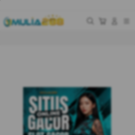
Skip
to
content
Cari
Troli
Login
Navigation
Close menu
Buka Info Lebih Lanjut