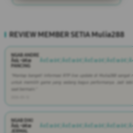
REVIEW MEMBER SETIA Mulia288
NGAB ANDRE
Ã¢â‚¬â€œ
Ã¢Ëœâ€¦Ã¢Ëœâ€¦Ã¢Ëœâ€¦Ã¢Ëœâ€¦Ã
PANCING
"Mantap banget! Informasi RTP live update di Mulia288 sangat
untuk memilih game yang sedang bagus performanya. Jadi leb
saat bermain."
2026-03-12
NGAB DIKI
Ã¢â‚¬â€œ
Ã¢Ëœâ€¦Ã¢Ëœâ€¦Ã¢Ëœâ€¦Ã¢Ëœâ€¦Ã
JERMAL