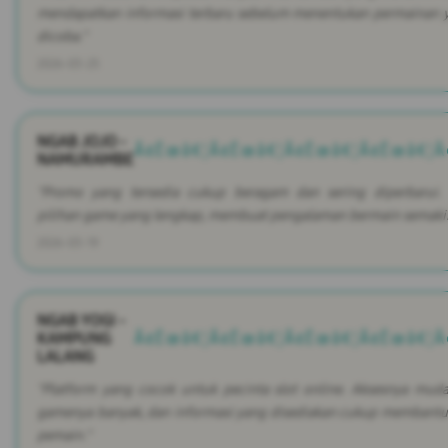
mendapatkan informasi terbaru sebelum menentukan permainan y
dicoba."
2026-03-25
NGAB JOJO -
Ã¢Ëœâ€¦Ã¢Ëœâ€¦Ã¢Ëœâ€¦Ã¢Ëœâ€¦Ã
NAMURAMBE
"Promo yang tersedia cukup beragam dan sering diperbarui.
pilihan game yang lengkap, membuat pengalaman bermain semakin
2026-03-19
NGAB YOGI -
KAMPUNG
Ã¢Ëœâ€¦Ã¢Ëœâ€¦Ã¢Ëœâ€¦Ã¢Ëœâ€¦Ã
LALANG
"Platform yang cocok untuk pecinta slot online. Aksesnya muda
gamenya banyak, dan informasi yang disediakan cukup membantu
pemain."