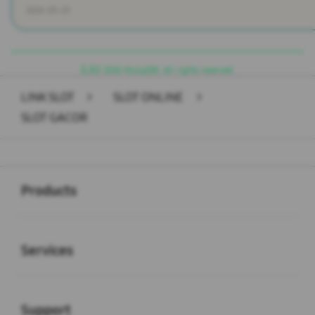
2026-03-23
Ã‚Â© 2026 Mulia288. All rights reserved.
LINK SLOT
>
SLOT ONLINE
>
SLOT GACOR
Buka
Footer Navigation
Products
Buka
Services
Buka
Support