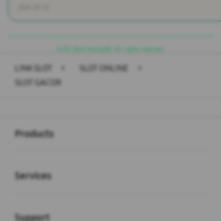
2026-03-23
Ã‚Â© 2026 Mulia288. All rights reserved.
LINK SLOT
>
SLOT ONLINE
>
SLOT GACOR
Buka
Footer Navigation
Products
Buka
Services
Buka
Support