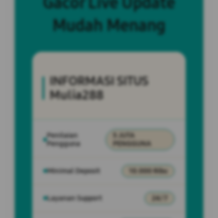
Gacor Live Update
Mudah Menang
INFORMASI SITUS
Mulia288
Penilaian
5 JUTA
Pengguna
PENGGUNA
Minimal Deposit
10.000 Ribu
Layanan Support
24/7