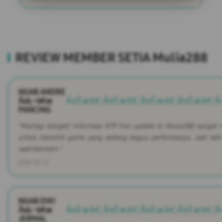
REVIEW MEMBER SETIA Mulia288
NGAB ANDRE
Ã¢â‚¬â€œ
Ã¢Ëœâ€¦Ã¢Ëœâ€¦Ã¢Ëœâ€¦Ã¢Ëœâ€¦Ã
PANCING
"Mantap banget! Informasi RTP live update di Mulia288 sangat
untuk memilih game yang sedang bagus performanya. Jadi leb
saat bermain."
2026-03-12
NGAB DIKI
Ã¢â‚¬â€œ
Ã¢Ëœâ€¦Ã¢Ëœâ€¦Ã¢Ëœâ€¦Ã¢Ëœâ€¦Ã
JERMAL