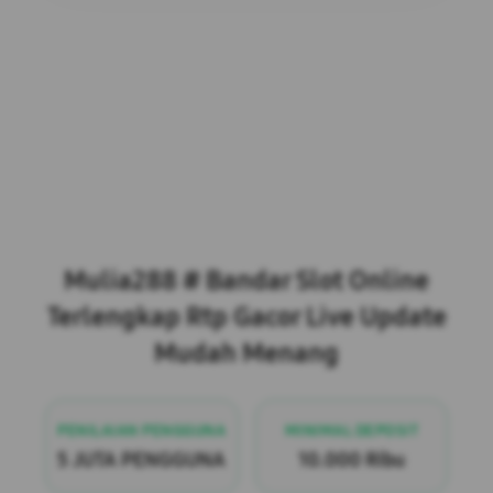
Layer Popup Close
Close
?
Mulia288 # Bandar Slot Online
Terlengkap Rtp Gacor Live Update
Mudah Menang
PENILAIAN PENGGUNA
MINIMAL DEPOSIT
5 JUTA PENGGUNA
10.000 Ribu