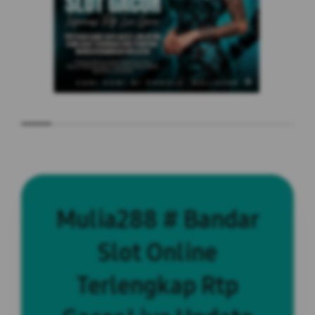
Mulia288 # Bandar
Slot Online
Terlengkap Rtp