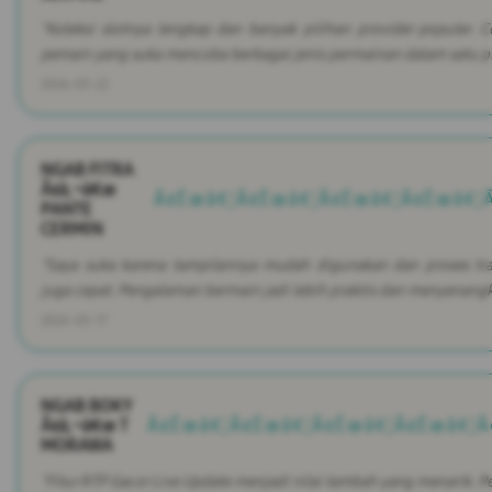
"Koleksi slotnya lengkap dan banyak pilihan provider populer. 
pemain yang suka mencoba berbagai jenis permainan dalam satu pl
2026-03-22
NGAB FITRA
Ã¢â‚¬â€œ
Ã¢Ëœâ€¦Ã¢Ëœâ€¦Ã¢Ëœâ€¦Ã¢Ëœâ€¦
PANTE
CERMIN
"Saya suka karena tampilannya mudah digunakan dan proses tra
juga cepat. Pengalaman bermain jadi lebih praktis dan menyenangk
2026-03-17
NGAB BOKY
Ã¢â‚¬â€œ T
Ã¢Ëœâ€¦Ã¢Ëœâ€¦Ã¢Ëœâ€¦Ã¢Ëœâ€¦Ã
MORAWA
"Fitur RTP Gacor Live Update menjadi nilai tambah yang menarik. P