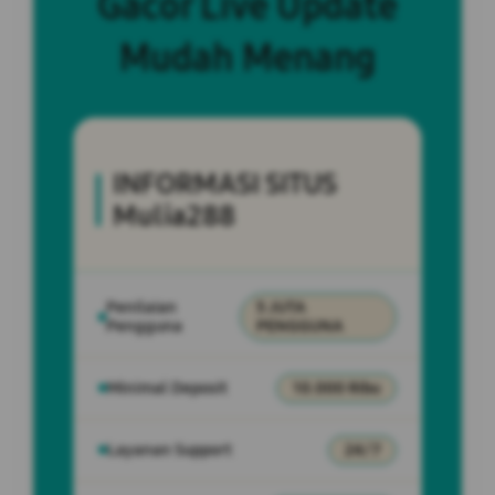
Gacor Live Update
Mudah Menang
INFORMASI SITUS
Mulia288
Penilaian
5 JUTA
Pengguna
PENGGUNA
Minimal Deposit
10.000 Ribu
Layanan Support
24/7