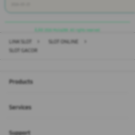
2026-03-23
Ã‚Â© 2026 Mulia288. All rights reserved.
LINK SLOT
>
SLOT ONLINE
>
SLOT GACOR
Buka
Footer Navigation
Products
Buka
Services
Buka
Support