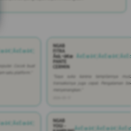
NGAB
Ëœâ€¦Ã¢Ëœâ€¦
FITRA
Ã¢â‚¬â€œ
Ã¢Ëœâ€¦Ã¢Ëœâ€¦Ã¢Ë
PANTE
populer. Cocok buat
CERMIN
m satu platform."
"Saya suka karena tampilannya mud
transaksinya juga cepat. Pengalaman ber
menyenangkan."
2026-03-17
NGAB
Ëœâ€¦Ã¢Ëœâ€¦
YOGI -
Ã¢Ëœâ€¦Ã¢Ëœâ€¦Ã¢Ëœ