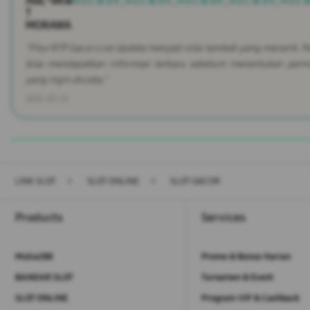
Ã¢â‚¬â€œ
Ã¢Ëœâ€¦Ã¢Ëœâ€¦Ã¢Ëœâ€¦Ã¢Ëœâ€¦Ã¢Ë
T
MORAWA
"Fitur RTP Gacor Live Update menjadi nilai tambah yang menarik. 
bisa mendapatkan informasi terbaru sebelum menentukan perm
yang ingin dicoba."
2026-03-25
LINK SLOT
>
SLOT ONLINE
>
SLOT GACOR
Footer Navigation
Products
Services
Mulia288
Promo & Bonus Harian
BANDAR SLOT
Turnamen & Event
SLOT ONLINE
Program VIP & Cashback