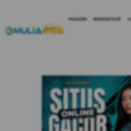
Skip
to
content
Mulia288
BANDAR SLOT
L
Buka Info Lebih Lanjut