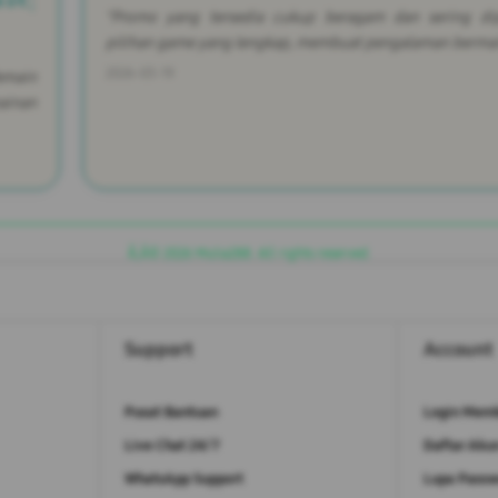
œâ€¦
"Promo yang tersedia cukup beragam dan sering dip
pilihan game yang lengkap, membuat pengalaman bermai
2026-03-19
Pemain
ainan
Ã‚Â© 2026 Mulia288. All rights reserved.
Support
Account
Pusat Bantuan
Login Mem
Live Chat 24/7
Daftar Aku
WhatsApp Support
Lupa Passw