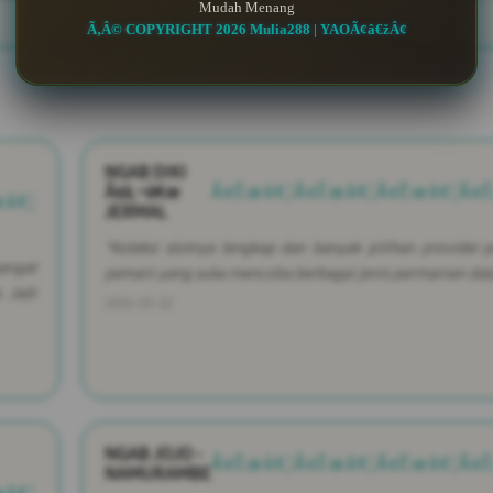
Mudah Menang
Ã‚Â© COPYRIGHT 2026 Mulia288 | YAOÃ¢â€žÂ¢
NGAB DIKI
Ã¢â‚¬â€œ
Ã¢Ëœâ€¦Ã¢Ëœâ€¦Ã¢Ëœâ€¦Ã¢
œâ€¦
JERMAL
"Koleksi slotnya lengkap dan banyak pilihan provider 
angat
pemain yang suka mencoba berbagai jenis permainan dala
 Jadi
2026-03-22
NGAB JOJO -
Ã¢Ëœâ€¦Ã¢Ëœâ€¦Ã¢Ëœâ€¦Ã¢
NAMURAMBE