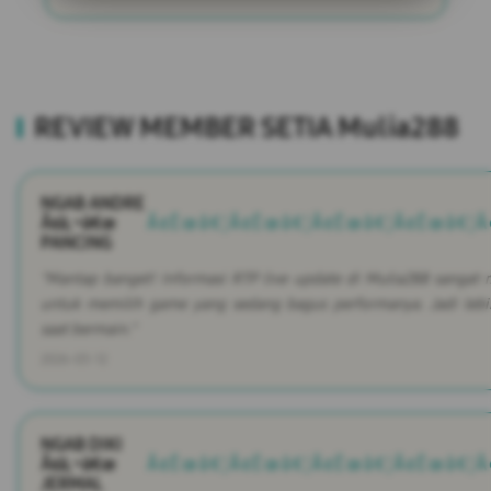
REVIEW MEMBER SETIA Mulia288
NGAB ANDRE
Ã¢â‚¬â€œ
Ã¢Ëœâ€¦Ã¢Ëœâ€¦Ã¢Ëœâ€¦Ã¢Ëœâ€¦Ã
PANCING
"Mantap banget! Informasi RTP live update di Mulia288 sangat
untuk memilih game yang sedang bagus performanya. Jadi leb
saat bermain."
2026-03-12
NGAB DIKI
Ã¢â‚¬â€œ
Ã¢Ëœâ€¦Ã¢Ëœâ€¦Ã¢Ëœâ€¦Ã¢Ëœâ€¦Ã
JERMAL