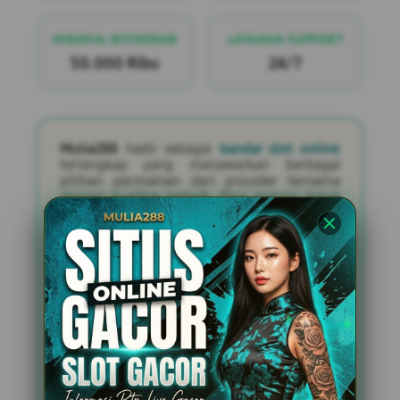
MINIMAL WITHDRAW
LAYANAN SUPPORT
50.000 Ribu
24/7
Mulia288
hadir sebagai
bandar slot online
terlengkap yang menawarkan berbagai
pilihan permainan dari provider ternama
dengan kualitas terbaik. Para pemain dapat
menikmati ratusan hingga ribuan game slot
dengan tampilan modern, fitur menarik,
serta peluang kemenangan yang kompetitif.
Dengan sistem yang mudah diakses melalui
berbagai perangkat, Mulia288 menjadi
pilihan favorit bagi pecinta slot online yang
menginginkan pengalaman bermain yang
nyaman, aman, dan menghibur.
Salah satu keunggulan utama
Mulia288
adalah fitur RTP Gacor Live Update yang
memberikan informasi terkini mengenai