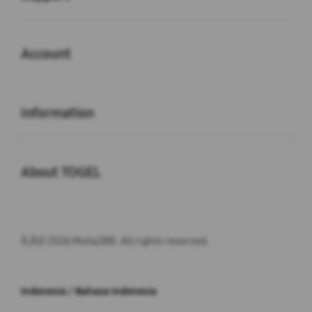
Buka
Account
Buka
Information
Buka
About TOGEL
Ã‚Â© 2026 Mulia288. All rights reserved.
Indonesia / Bahasa Indonesia