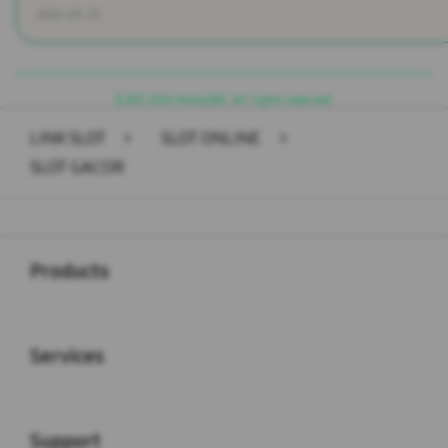
2026-03-23
Ã‚Â© 2026 Mulia288. All rights reserved.
LINK SLOT
>
SLOT ONLINE
>
SLOT GACOR
Buka
Footer Navigation
Products
Buka
Services
Buka
Support