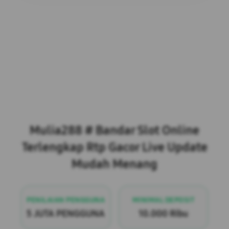
Layer Popup Close
Close
?
Mulia288 # Bandar Slot Online
Terlengkap Rtp Gacor Live Update
Mudah Menang
PENILAIAN PENGGUNA
MINIMAL DEPOSIT
5 JUTA PENGGUNA
10.000 Ribu