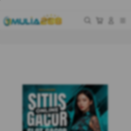
Skip
to
content
Cari
Troli
Login
Navigation
Close menu
Buka Info Lebih Lanjut