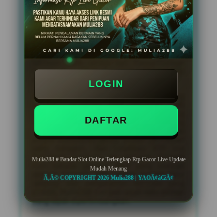
persentase Return to Player dari berbagai
permainan slot. Informasi ini membantu
pemain dalam memilih game yang sedang
memiliki performa baik sehingga dapat
meningkatkan peluang mendapatkan hasil
yang lebih optimal. Dengan data yang
diperbarui secara berkala, pemain dapat
bermain lebih cerdas dan memanfaatkan
kesempatan terbaik saat menjelajahi
berbagai permainan yang tersedia.
LOGIN
Selain menyediakan koleksi game yang
lengkap, Mulia288 juga didukung oleh
layanan profesional, proses transaksi yang
DAFTAR
cepat, serta berbagai promo menarik yang
dapat dinikmati setiap hari. Kombinasi
antara kemudahan akses, pilihan permainan
yang beragam, dan informasi RTP live
membuat platform ini semakin diminati
Mulia288 # Bandar Slot Online Terlengkap Rtp Gacor Live Update
oleh banyak pemain. Bagi yang mencari
Mudah Menang
tempat bermain
slot online
dengan fitur
Ã‚Â© COPYRIGHT 2026 Mulia288 | YAOÃ¢â€žÂ¢
lengkap dan pengalaman bermain yang
praktis, Mulia288 menjadi salah satu pilihan
yang layak dipertimbangkan.