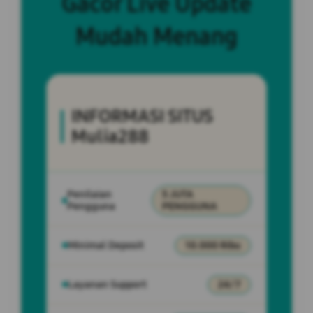
Gacor Live Update
Mudah Menang
INFORMASI SITUS
Mulia288
Penilaian
5 JUTA
Pengguna
PENGGUNA
Minimal Deposit
10.000 Ribu
Layanan Support
24/7