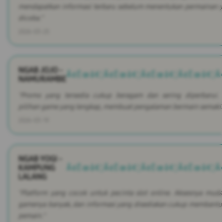
mendapatkan informasi terbaru sebelum menentukan permainan y
dicoba."
2026-03-25
NGAB JOJO -
Ã¢Ëœâ€¦Ã¢Ëœâ€¦Ã¢Ëœâ€¦Ã¢Ëœâ€¦Ã
NAMURAMBE
"Promo yang tersedia cukup beragam dan sering diperbarui.
pilihan game yang lengkap, membuat pengalaman bermain semakin
2026-03-19
NGAB YOGI -
KAMPUNG
Ã¢Ëœâ€¦Ã¢Ëœâ€¦Ã¢Ëœâ€¦Ã¢Ëœâ€¦Ã
LALANG
"Platform yang cocok untuk pecinta slot online. Aksesnya muda
gamenya banyak, dan informasi yang disediakan cukup membantu
pemain."