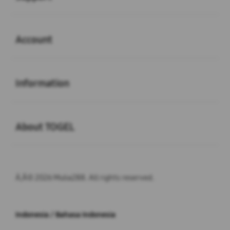
Buka
Account
Buka
Information
Buka
About TOGEL
Ã‚Â© 2026 Mulia288. All rights reserved.
Indonesia / Bahasa Indonesia