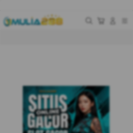
Skip
to
content
Cari
Troli
Login
Navigation
Close menu
Buka Info Lebih Lanjut