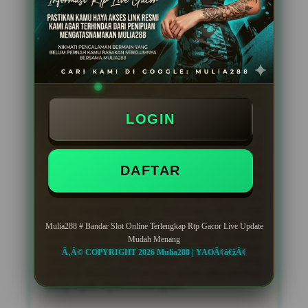
persentase Return to Player dari berbagai
permainan slot. Informasi ini membantu
pemain dalam memilih game yang sedang
memiliki performa baik sehingga dapat
meningkatkan peluang mendapatkan hasil
yang lebih optimal. Dengan data yang
diperbarui secara berkala, pemain dapat
bermain lebih cerdas dan memanfaatkan
kesempatan terbaik saat menjelajahi
berbagai permainan yang tersedia.
LOGIN
Selain menyediakan koleksi game yang
lengkap, Mulia288 juga didukung oleh
layanan profesional, proses transaksi yang
DAFTAR
cepat, serta berbagai promo menarik yang
dapat dinikmati setiap hari. Kombinasi
antara kemudahan akses, pilihan permainan
yang beragam, dan informasi RTP live
membuat platform ini semakin diminati
Mulia288 # Bandar Slot Online Terlengkap Rtp Gacor Live Update
oleh banyak pemain. Bagi yang mencari
Mudah Menang
tempat bermain
slot online
dengan fitur
Ã‚Â© COPYRIGHT 2026 Mulia288 | YAOÃ¢â€žÂ¢
lengkap dan pengalaman bermain yang
praktis, Mulia288 menjadi salah satu pilihan
yang layak dipertimbangkan.