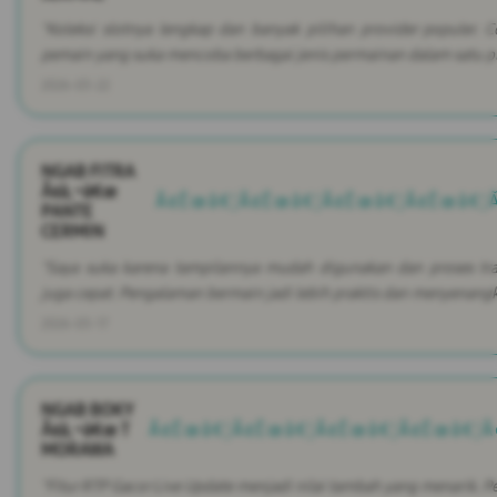
"Koleksi slotnya lengkap dan banyak pilihan provider populer. 
pemain yang suka mencoba berbagai jenis permainan dalam satu pl
2026-03-22
NGAB FITRA
Ã¢â‚¬â€œ
Ã¢Ëœâ€¦Ã¢Ëœâ€¦Ã¢Ëœâ€¦Ã¢Ëœâ€¦
PANTE
CERMIN
"Saya suka karena tampilannya mudah digunakan dan proses tra
juga cepat. Pengalaman bermain jadi lebih praktis dan menyenangk
2026-03-17
NGAB BOKY
Ã¢â‚¬â€œ T
Ã¢Ëœâ€¦Ã¢Ëœâ€¦Ã¢Ëœâ€¦Ã¢Ëœâ€¦Ã
MORAWA
"Fitur RTP Gacor Live Update menjadi nilai tambah yang menarik. P