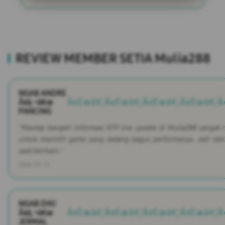
REVIEW MEMBER SETIA Mulia288
NGAB ANDRE
Ã¢â‚¬â€œ
Ã¢Ëœâ€¦Ã¢Ëœâ€¦Ã¢Ëœâ€¦Ã¢Ëœâ€¦Ã
PANCING
"Mantap banget! Informasi RTP live update di Mulia288 sangat
untuk memilih game yang sedang bagus performanya. Jadi leb
saat bermain."
2026-03-12
NGAB DIKI
Ã¢â‚¬â€œ
Ã¢Ëœâ€¦Ã¢Ëœâ€¦Ã¢Ëœâ€¦Ã¢Ëœâ€¦Ã
JERMAL