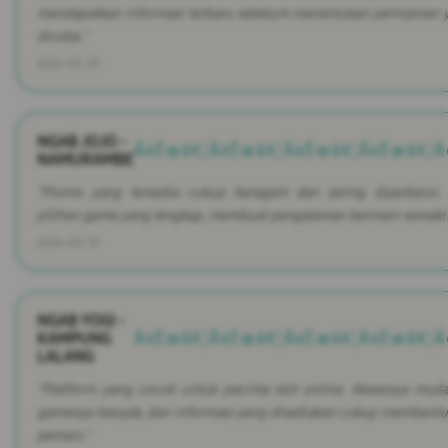
mendapatkan informasi terbaru sebelum menentukan permainan y
dicoba."
2026-03-25
NGAB JOJO -
Ã¢Ëœâ€¦Ã¢Ëœâ€¦Ã¢Ëœâ€¦Ã¢Ëœâ€¦Ã
NAMURAMBE
"Promo yang tersedia cukup beragam dan sering diperbarui.
pilihan game yang lengkap, membuat pengalaman bermain semakin
2026-03-19
NGAB YOGI -
KAMPUNG
Ã¢Ëœâ€¦Ã¢Ëœâ€¦Ã¢Ëœâ€¦Ã¢Ëœâ€¦Ã
LALANG
"Platform yang cocok untuk pecinta slot online. Aksesnya muda
gamenya banyak, dan informasi yang disediakan cukup membantu
pemain."