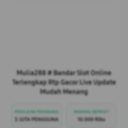
Layer Popup Close
Close
?
Mulia288 # Bandar Slot Online
Terlengkap Rtp Gacor Live Update
Mudah Menang
PENILAIAN PENGGUNA
MINIMAL DEPOSIT
5 JUTA PENGGUNA
10.000 Ribu