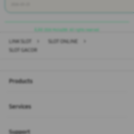
2026-03-23
Ã‚Â© 2026 Mulia288. All rights reserved.
LINK SLOT
>
SLOT ONLINE
>
SLOT GACOR
Buka
Footer Navigation
Products
Buka
Services
Buka
Support