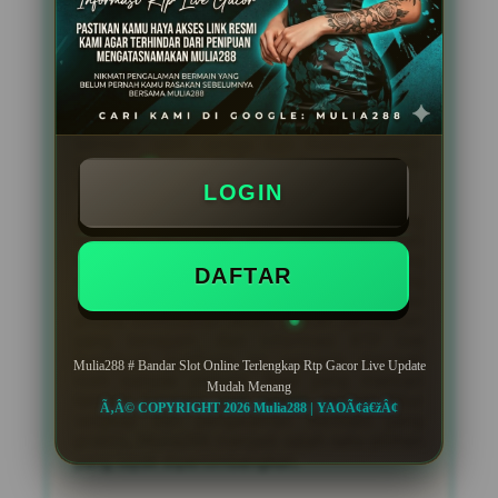
persentase Return to Player dari berbagai
permainan slot. Informasi ini membantu
pemain dalam memilih game yang sedang
memiliki performa baik sehingga dapat
meningkatkan peluang mendapatkan hasil
yang lebih optimal. Dengan data yang
diperbarui secara berkala, pemain dapat
bermain lebih cerdas dan memanfaatkan
kesempatan terbaik saat menjelajahi
berbagai permainan yang tersedia.
LOGIN
Selain menyediakan koleksi game yang
lengkap, Mulia288 juga didukung oleh
layanan profesional, proses transaksi yang
DAFTAR
cepat, serta berbagai promo menarik yang
dapat dinikmati setiap hari. Kombinasi
antara kemudahan akses, pilihan permainan
yang beragam, dan informasi RTP live
membuat platform ini semakin diminati
Mulia288 # Bandar Slot Online Terlengkap Rtp Gacor Live Update
oleh banyak pemain. Bagi yang mencari
Mudah Menang
tempat bermain
slot online
dengan fitur
Ã‚Â© COPYRIGHT 2026 Mulia288 | YAOÃ¢â€žÂ¢
lengkap dan pengalaman bermain yang
praktis, Mulia288 menjadi salah satu pilihan
yang layak dipertimbangkan.