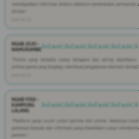
mendapatkan informasi terbaru sebelum menentukan permainan y
dicoba."
2026-03-25
NGAB JOJO -
Ã¢Ëœâ€¦Ã¢Ëœâ€¦Ã¢Ëœâ€¦Ã¢Ëœâ€¦Ã
NAMURAMBE
"Promo yang tersedia cukup beragam dan sering diperbarui.
pilihan game yang lengkap, membuat pengalaman bermain semakin
2026-03-19
NGAB YOGI -
KAMPUNG
Ã¢Ëœâ€¦Ã¢Ëœâ€¦Ã¢Ëœâ€¦Ã¢Ëœâ€¦Ã
LALANG
"Platform yang cocok untuk pecinta slot online. Aksesnya muda
gamenya banyak, dan informasi yang disediakan cukup membantu
pemain."