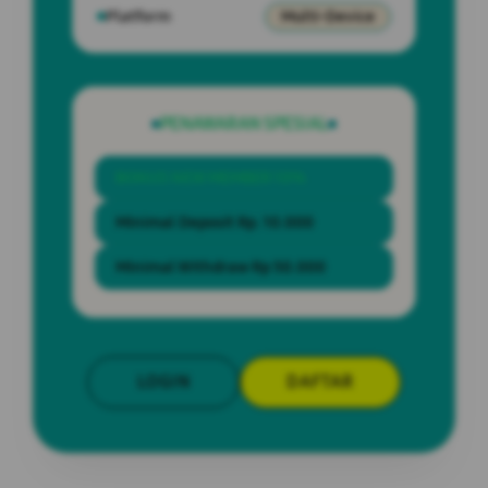
Platform
Multi-Device
PENAWARAN SPESIAL
BONUS NEW MEMBER 10%
Minimal Deposit Rp. 10.000
Minimal Withdraw Rp 50.000
LOGIN
DAFTAR