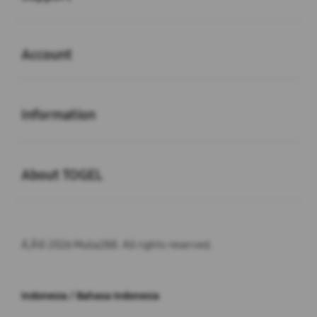
Buka
Account
Buka
Information
Buka
About TOGEL
Ã‚Â© 2026 Mulia288. All rights reserved.
Indonesia / Bahasa Indonesia